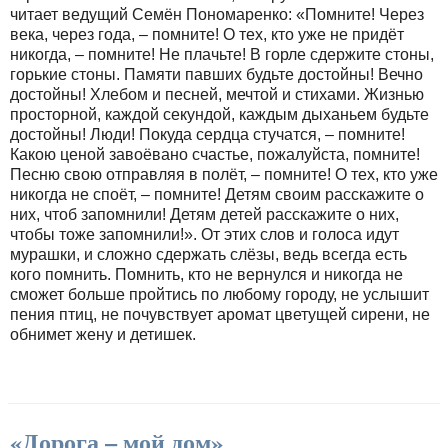
читает ведущий Семён Пономаренко: «Помните! Через
века, через года, – помните! О тех, кто уже не придёт
никогда, – помните! Не плачьте! В горле сдержите стоны,
горькие стоны. Памяти павших будьте достойны! Вечно
достойны! Хлебом и песней, мечтой и стихами. Жизнью
просторной, каждой секундой, каждым дыханьем будьте
достойны! Люди! Покуда сердца стучатся, – помните!
Какою ценой завоёвано счастье, пожалуйста, помните!
Песню свою отправляя в полёт, – помните! О тех, кто уже
никогда не споёт, – помните! Детям своим расскажите о
них, чтоб запомнили! Детям детей расскажите о них,
чтобы тоже запомнили!». От этих слов и голоса идут
мурашки, и сложно сдержать слёзы, ведь всегда есть
кого помнить. Помнить, кто не вернулся и никогда не
сможет больше пройтись по любому городу, не услышит
пения птиц, не почувствует аромат цветущей сирени, не
обнимет жену и детишек.
«Дорога – мой дом»