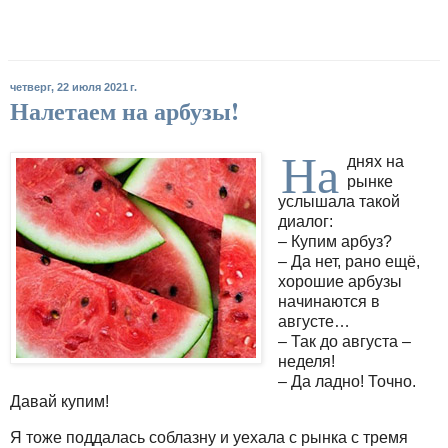
четверг, 22 июля 2021 г.
Налетаем на арбузы!
На
днях на
рынке
услышала такой
диалог:
– Купим арбуз?
– Да нет, рано ещё,
хорошие арбузы
начинаются в
августе…
– Так до августа –
неделя!
– Да ладно! Точно.
Давай купим!
Я тоже поддалась соблазну и уехала с рынка с тремя