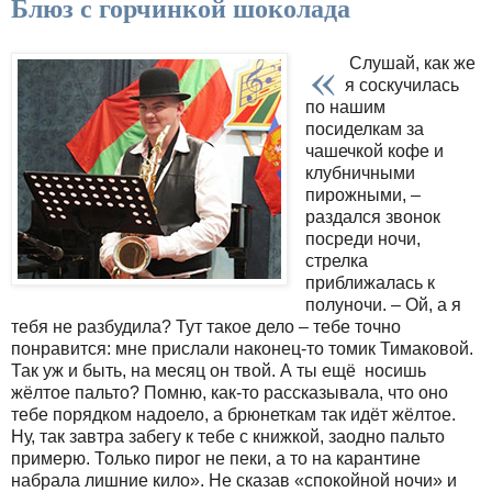
Блюз с горчинкой шоколада
«
Слушай, как же
я соскучилась
по нашим
посиделкам за
чашечкой кофе и
клубничными
пирожными, –
раздался звонок
посреди ночи,
стрелка
приближалась к
полуночи. – Ой, а я
тебя не разбудила? Тут такое дело – тебе точно
понравится: мне прислали наконец-то томик Тимаковой.
Так уж и быть, на месяц он твой. А ты ещё носишь
жёлтое пальто? Помню, как-то рассказывала, что оно
тебе порядком надоело, а брюнеткам так идёт жёлтое.
Ну, так завтра забегу к тебе с книжкой, заодно пальто
примерю. Только пирог не пеки, а то на карантине
набрала лишние кило». Не сказав «спокойной ночи» и