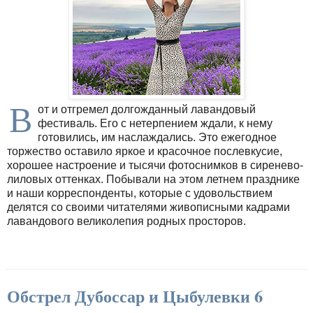
В
от и отгремел долгожданный лавандовый
фестиваль. Его с нетерпением ждали, к нему
готовились, им наслаждались. Это ежегодное
торжество оставило яркое и красочное послевкусие,
хорошее настроение и тысячи фотоснимков в сиренево-
лиловых оттенках. Побывали на этом летнем празднике
и наши корреспонденты, которые с удовольствием
делятся со своими читателями живописными кадрами
лавандового великолепия родных просторов.
Обстрел Дубоссар и Цыбулевки 6