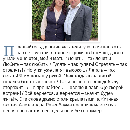
П
ризнайтесь, дорогие читатели, у кого из нас хоть
раз не звучали в голове строки: «Я помню, давно,
учили меня отец мой и мать: / Лечить – так лечить!
Любить – так любить! / Гулять – так гулять! Стрелять – так
стрелять! / Но утки уже летят высоко... / Летать – так
летать! Я им помашу рукой. / Как когда-то за лисой
гонялся быстрый кречет, / Так и ныне он свою добычу
сторожит... / Не прощайтесь... Говорю я вам: «До скорой
встречи! / Всё вернётся, а вернётся – значит, будем
жить!». Эти слова давно стали крылатыми, а «Утиная
охота» Александра Розенбаума воспринимается как
песня про настоящее, цельное и без полумер.