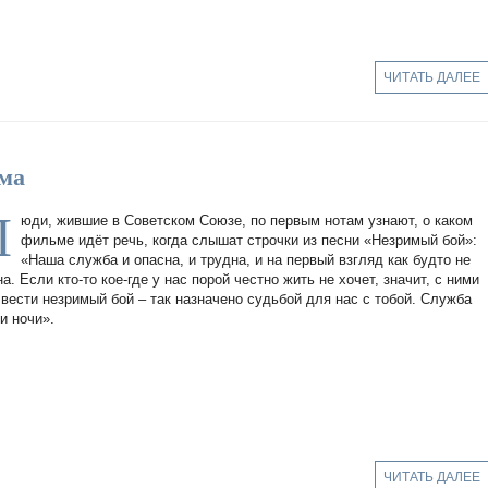
ЧИТАТЬ ДАЛЕЕ
ома
Л
юди, жившие в Советском Союзе, по первым нотам узнают, о каком
фильме идёт речь, когда слышат строчки из песни «Незримый бой»:
«Наша служба и опасна, и трудна, и на первый взгляд как будто не
а. Если кто-то кое-где у нас порой честно жить не хочет, значит, с ними
 вести незримый бой – так назначено судьбой для нас с тобой. Служба
и ночи».
ЧИТАТЬ ДАЛЕЕ