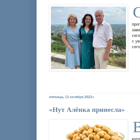
про
заве
сег
с у
сего
пятница, 13 октября 2023 г.
«Нут Алёнка принесла»
кот