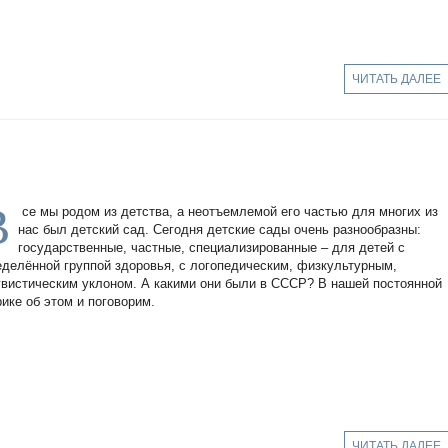
ЧИТАТЬ ДАЛЕЕ
В
се мы родом из детства, а неотъемлемой его частью для многих из
нас был детский сад. Сегодня детские сады очень разнообразны:
государственные, частные, специализированные – для детей с
еделённой группой здоровья, с логопедическим, физкультурным,
гвистическим уклоном. А какими они были в СССР? В нашей постоянной
рике об этом и поговорим.
ЧИТАТЬ ДАЛЕЕ