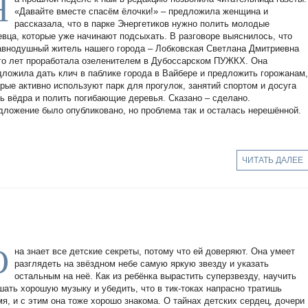
Н
«Давайте вместе спасём ёлочки!» – предложила женщина и
рассказала, что в парке Энергетиков нужно полить молодые
евца, которые уже начинают подсыхать. В разговоре выяснилось, что
авнодушный житель нашего города – Лобковская Светлана Дмитриевна
го лет проработала озеленителем в Дубоссарском ПУЖКХ. Она
дложила дать клич в паблике города в Вайбере и предложить горожанам
орые активно используют парк для прогулок, занятий спортом и досуга
ть вёдра и полить погибающие деревья. Сказано – сделано.
дложение было опубликовано, но проблема так и осталась нерешённой.
ЧИТАТЬ ДАЛЕЕ
О
на знает все детские секреты, потому что ей доверяют. Она умеет
разглядеть на звёздном небе самую яркую звезду и указать
остальным на неё. Как из ребёнка вырастить суперзвезду, научить
шать хорошую музыку и убедить, что в тик-токах напрасно тратишь
мя, и с этим она тоже хорошо знакома. О тайнах детских сердец, дочери