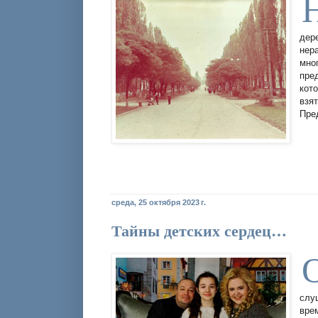
дер
нер
мно
пре
кот
взя
Пре
среда, 25 октября 2023 г.
Тайны детских сердец…
слу
вре