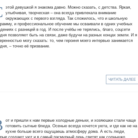
С
этой девушкой я знакома давно. Можно сказать, с детства. Яркая,
улыбчивая, творческая – она всегда привлекала внимание
окружающих с первого взгляда. Так сложилось, что и школьную
грамму, и профессиональное обучение мы осваивали в одних учебных
дениях с разницей в год. И после учёбы не терялись, благо, соцсети
одня позволяют быть на связи, даже будучи на разных концах земли. И я
веренностью могу сказать: то, чем героиня моего интервью занимается
дня, – точно её призвание.
ЧИТАТЬ ДАЛЕЕ
В
от и пришли к нам первые холодные деньки, и хозяюшки стали чаще
готовить сытные блюда. Осенью всегда хочется уюта, и где как не на
кухне больше всего ощущаешь атмосферу дома. А есть люди,
орые создают уют и в самый пасмурный день светят как солнышко.