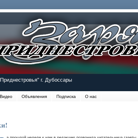
Приднестровья" г. Дубоссары
Видео
Объявления
Подписка
О нас
ки!
а прошлой неделе к нам в редакцию позвонила читательница газеты.