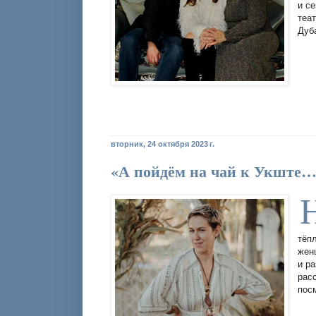
и с
теа
Дуб
вторник, 24 октября 2023 г.
«А пойдём на чай к Укште…
тёп
жен
и р
рас
пос