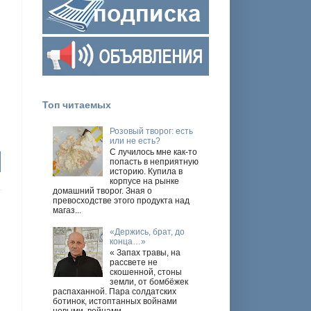
,
Топ читаемых
Розовый творог: есть
или не есть?
С лучилось мне как-то
попасть в неприятную
историю. Купила в
корпусе на рынке
домашний творог. Зная о
превосходстве этого продукта над
магаз...
«Держись, брат, до
конца…»
« Запах травы, на
рассвете не
скошенной, стоны
земли, от бомбёжек
распаханной. Пара солдатских
ботинок, истоптанных войнами