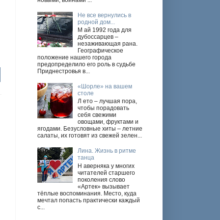
новыми, войнами ...
Не все вернулись в
родной дом...
М ай 1992 года для
дубоссарцев –
незаживающая рана.
Географическое
положение нашего города
предопределило его роль в судьбе
Приднестровья в...
«Шорле» на вашем
столе
Л ето – лучшая пора,
чтобы порадовать
себя свежими
овощами, фруктами и
ягодами. Безусловные хиты – летние
салаты, их готовят из свежей зелен...
Лина. Жизнь в ритме
танца
Н аверняка у многих
читателей старшего
поколения слово
«Артек» вызывает
тёплые воспоминания. Место, куда
мечтал попасть практически каждый
с...