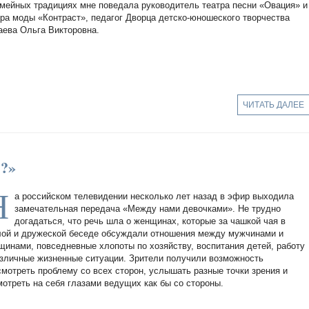
емейных традициях мне поведала руководитель театра песни «Овация» и
тра моды «Контраст», педагог Дворца детско-юношеского творчества
аева Ольга Викторовна.
ЧИТАТЬ ДАЛЕЕ
?»
Н
а российском телевидении несколько лет назад в эфир выходила
замечательная передача «Между нами девочками». Не трудно
догадаться, что речь шла о женщинах, которые за чашкой чая в
лой и дружеской беседе обсуждали отношения между мужчинами и
щинами, повседневные хлопоты по хозяйству, воспитания детей, работу
азличные жизненные ситуации. Зрители получили возможность
смотреть проблему со всех сторон, услышать разные точки зрения и
мотреть на себя глазами ведущих как бы со стороны.