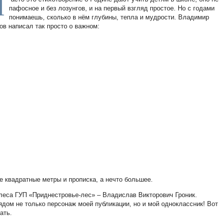
Ч
пафосное и без лозунгов, и на первый взгляд простое. Но с годами
понимаешь, сколько в нём глубины, тепла и мудрости. Владимир
ов написал так просто о важном:
 не квадратные метры и прописка, а нечто большее.
леса ГУП «Приднестровье-лес» – Владислав Викторович Гроник.
ом не только персонаж моей публикации, но и мой одноклассник! Вот
сать.