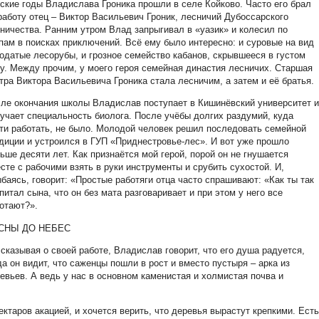
ские годы Владислава Гроника прошли в селе Койково. Часто его брал
работу отец – Виктор Васильевич Гроник, лесничий Дубоссарского
ничества. Ранним утром Влад запрыгивал в «уазик» и колесил по
пам в поисках приключений. Всё ему было интересно: и суровые на вид
одатые лесорубы, и грозное семейство кабанов, скрывшееся в густом
у. Между прочим, у моего героя семейная династия лесничих. Старшая
тра Виктора Васильевича Гроника стала лесничим, а затем и её братья.
ле окончания школы Владислав поступает в Кишинёвский университет 
учает специальность биолога. После учёбы долгих раздумий, куда
ти работать, не было. Молодой человек решил последовать семейной
диции и устроился в ГУП «Приднестровье-лес». И вот уже прошло
ьше десяти лет. Как признаётся мой герой, порой он не гнушается
сте с рабочими взять в руки инструменты и срубить сухостой. И,
баясь, говорит: «Простые работяги отца часто спрашивают: «Как ты так
питал сына, что он без мата разговаривает и при этом у него все
отают?».
СНЫ ДО НЕБЕС
сказывая о своей работе, Владислав говорит, что его душа радуется,
да он видит, что саженцы пошли в рост и вместо пустыря – арка из
евьев. А ведь у нас в основном каменистая и холмистая почва и
ектаров акацией, и хочется верить, что деревья вырастут крепкими. Есть