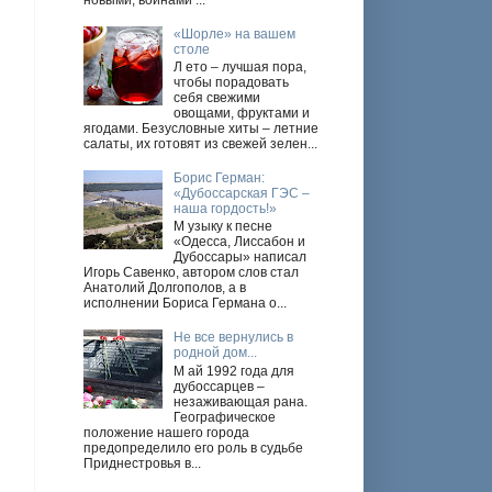
новыми, войнами ...
«Шорле» на вашем
столе
Л ето – лучшая пора,
чтобы порадовать
себя свежими
овощами, фруктами и
ягодами. Безусловные хиты – летние
салаты, их готовят из свежей зелен...
Борис Герман:
«Дубоссарская ГЭС –
наша гордость!»
М узыку к песне
«Одесса, Лиссабон и
Дубоссары» написал
Игорь Савенко, автором слов стал
Анатолий Долгополов, а в
исполнении Бориса Германа о...
Не все вернулись в
родной дом...
М ай 1992 года для
дубоссарцев –
незаживающая рана.
Географическое
положение нашего города
предопределило его роль в судьбе
Приднестровья в...