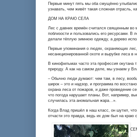
Первые минут пять мы оба смущённо улыбались
узнавать, чем живёт такая сложная отрасль, к
ДОМ НА КРАЮ СЕЛА
Лес с давних времён считался священным во м
поблизости и пользовались его ресурсами. В л
делали тёплую зимнюю одежду, а дерево испо
Первые упоминания о людях, охраняющих лес, 
несанкционированной охоте и вырубке леса в
В кинофильмах часто эта профессия окутана т
природу. А как на самом деле, мы узнаем у Вл
– Обычно люди думают: чем там, в лесу, вооб
широк – это и надзор, и программа по восстан
охрана леса от пожаров, и даже проведение се
что погода нарушает планы. Вот, например, вы
случилась эта аномальная жара…».
Когда Влад пришёл в наш класс, он шутил, что
отчасти это правда, ведь их дом был на краю
СЕ