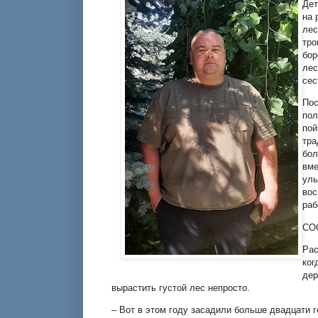
Дет
на 
лес
тро
бор
лес
сес
Пос
пол
пой
тра
бол
вме
улы
вос
раб
СО
Рас
ког
дер
вырастить густой лес непросто.
– Вот в этом году засадили больше двадцати г