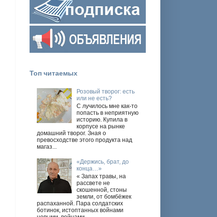
Топ читаемых
Розовый творог: есть
или не есть?
С лучилось мне как-то
попасть в неприятную
историю. Купила в
корпусе на рынке
домашний творог. Зная о
превосходстве этого продукта над
магаз...
«Держись, брат, до
конца…»
« Запах травы, на
рассвете не
скошенной, стоны
земли, от бомбёжек
распаханной. Пара солдатских
ботинок, истоптанных войнами