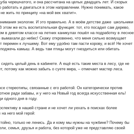
уба черешчатого, и она рассчитана на целых двадцать лет. И скорых
о работать и двигаться в этом направлении. Нужно понимать, какое
не жить по принципу «на мой век хватит».
нимания экологии. И это правильно. А в моём детстве даже школьники
 этом же есть воспитательная функция: тот, кто посадил сам дерево,
гом в девятом классе на летних каникулах пошёл на подработку в лесное
е вымахали до небес! Скажу откровенно, что меня сильно возмущает
т перемен к лучшему. Вот ему удобно там пасти корову, и всё! Не хочет
о поджечь камыш. А ведь там птицы могут гнездиться или обитать
сидеть целый день в кабинете. А ещё есть такие места в лесу, где не
ует, потому как можно забыть о суете мира, – отмечает мастер леса.
все стереотипы, связанные с его работой. Он категорически против
тное ради забавы, и у него на Новый год всегда искусственная ель!
и одного дня в году.
рспективу в нашей стране и не хочет ли уехать в поисках более
 на него мой герой:
стойно, только не ленись. Да и кому мы нужны на чужбине? Почему бы
ели, семья, друзья и работа, без которой уже не представляю своей