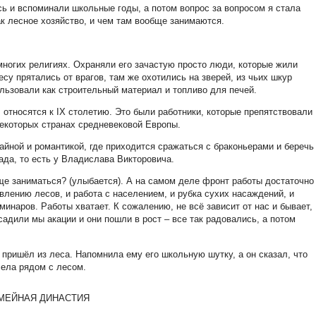
 и вспоминали школьные годы, а потом вопрос за вопросом я стала
ак лесное хозяйство, и чем там вообще занимаются.
ногих религиях. Охраняли его зачастую просто люди, которые жили
есу прятались от врагов, там же охотились на зверей, из чьих шкур
льзовали как строительный материал и топливо для печей.
относятся к IX столетию. Это были работники, которые препятствовали
 некоторых странах средневековой Европы.
айной и романтикой, где приходится сражаться с браконьерами и беречь
ада, то есть у Владислава Викторовича.
ще заниматься? (улыбается). А на самом деле фронт работы достаточно
овлению лесов, и работа с населением, и рубка сухих насаждений, и
минаров. Работы хватает. К сожалению, не всё зависит от нас и бывает,
садили мы акации и они пошли в рост – все так радовались, а потом
 пришёл из леса. Напомнила ему его школьную шутку, а он сказал, что
 села рядом с лесом.
МЕЙНАЯ ДИНАСТИЯ