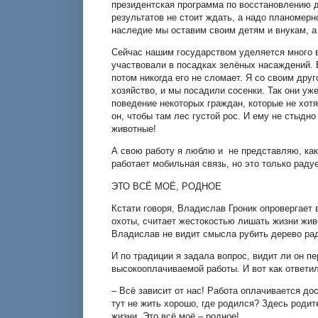
президентская программа по восстановлению д
результатов не стоит ждать, а надо планомерн
наследие мы оставим своим детям и внукам, а 
Сейчас нашим государством уделяется много в
участвовали в посадках зелёных насаждений. В
потом никогда его не сломает. Я со своим дру
хозяйство, и мы посадили сосенки. Так они уж
поведение некоторых граждан, которые не хотя
он, чтобы там лес густой рос. И ему не стыдн
животные!
А свою работу я люблю и не представляю, как 
работает мобильная связь, но это только рад
ЭТО ВСЁ МОЁ, РОДНОЕ
Кстати говоря, Владислав Гроник опровергает 
охоты, считает жестокостью лишать жизни живо
Владислав не видит смысла рубить дерево рад
И по традиции я задала вопрос, видит ли он пе
высокооплачиваемой работы. И вот как ответил
– Всё зависит от нас! Работа оплачивается до
тут не жить хорошо, где родился? Здесь родит
жизни. Это всё моё – родное!