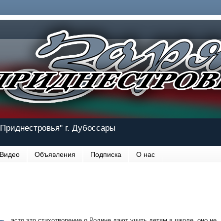
Приднестровья" г. Дубоссары
Видео
Объявления
Подписка
О нас
асто это стихотворение о Родине дают учить детям в школе, оно не