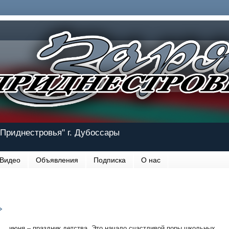
Приднестровья" г. Дубоссары
Видео
Объявления
Подписка
О нас
»
июня – праздник детства. Это начало счастливой поры школьных