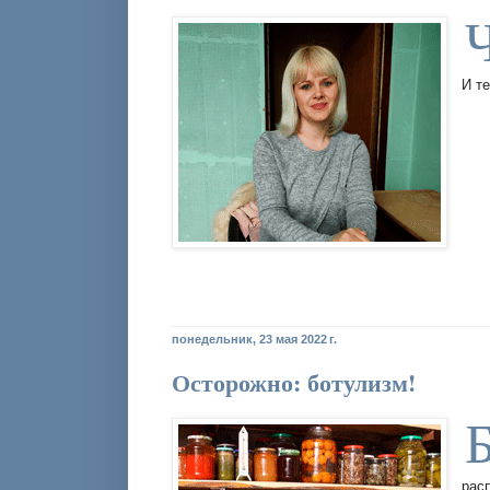
И т
понедельник, 23 мая 2022 г.
Осторожно: ботулизм!
рас