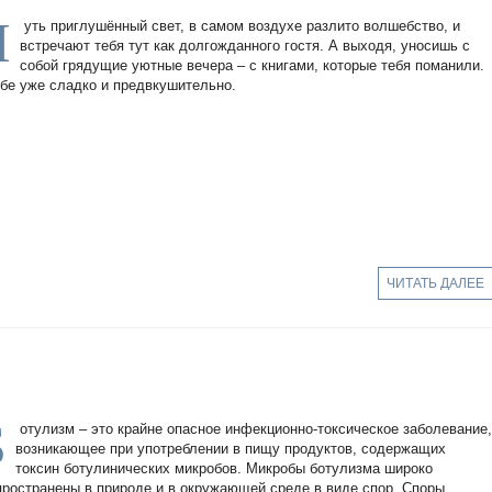
Ч
уть приглушённый свет, в самом воздухе разлито волшебство, и
встречают тебя тут как долгожданного гостя. А выходя, уносишь с
собой грядущие уютные вечера – с книгами, которые тебя поманили.
ебе уже сладко и предвкушительно.
ЧИТАТЬ ДАЛЕЕ
Б
отулизм – это крайне опасное инфекционно-токсическое заболевание
возникающее при употреблении в пищу продуктов, содержащих
токсин ботулинических микробов. Микробы ботулизма широко
пространены в природе и в окружающей среде в виде спор. Споры