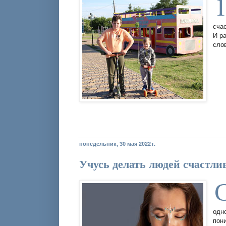
сча
И р
сло
понедельник, 30 мая 2022 г.
Учусь делать людей счастли
одн
пон