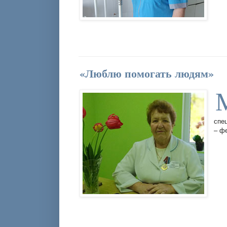
«Люблю помогать людям»
спе
– ф