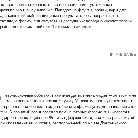
тельное время сохраняются во внешней среде, устойчивы к
ораживанию и высушиванию. Попадая на фрукты, овощи, корм для
та, в кишечник рыб, на пищевые продукты, споры прорастают в
етативную форму, при отсутствии доступа кислорода образуют токсин,
орый является сильнейшим бактериальным ядом.
ЧИТАТЬ ДАЛЕЕ
Р
еволюционные события, памятные даты, имена людей – об этом и не
только рассказывают названия улиц. Увлекательное путешествие в
прошлое я совершил, когда собирал информацию для написания этой
етки. В прошлый раз я поведал вам некоторые фрагменты биографии
ендарного революционера Феликса Дзержинского, а сейчас расскажу об
ории появления библиотеки, расположенной по улице Дзержинского.