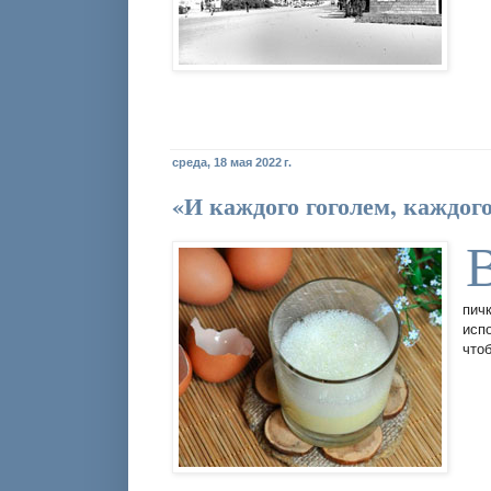
среда, 18 мая 2022 г.
«И каждого гоголем, каждог
пич
исп
что