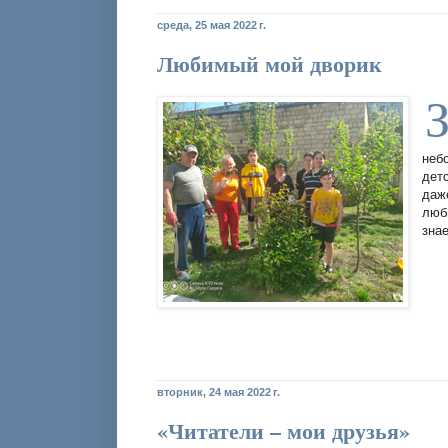
среда, 25 мая 2022 г.
Любимый мой дворик
неб
дет
даж
люб
зна
вторник, 24 мая 2022 г.
«Читатели – мои друзья»