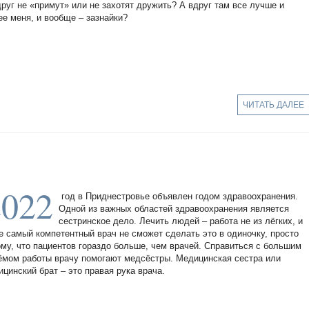
друг не «примут» или не захотят дружить? А вдруг там все лучше и
ее меня, и вообще – зазнайки?
ЧИТАТЬ ДАЛЕЕ
2022
год в Приднестровье объявлен годом здравоохранения.
Одной из важных областей здравоохранения является
сестринское дело. Лечить людей – работа не из лёгких, и
е самый компетентный врач не сможет сделать это в одиночку, просто
ому, что пациентов гораздо больше, чем врачей. Справиться с большим
ёмом работы врачу помогают медсёстры. Медицинская сестра или
ицинский брат – это правая рука врача.