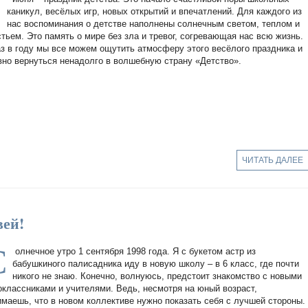
1
каникул, весёлых игр, новых открытий и впечатлений. Для каждого из
нас воспоминания о детстве наполнены солнечным светом, теплом и
стьем. Это память о мире без зла и тревог, согревающая нас всю жизнь.
аз в году мы все можем ощутить атмосферу этого весёлого праздника и
вно вернуться ненадолго в волшебную страну «Детство».
ЧИТАТЬ ДАЛЕЕ
вей!
С
олнечное утро 1 сентября 1998 года. Я с букетом астр из
бабушкиного палисадника иду в новую школу – в 6 класс, где почти
никого не знаю. Конечно, волнуюсь, предстоит знакомство с новыми
оклассниками и учителями. Ведь, несмотря на юный возраст,
имаешь, что в новом коллективе нужно показать себя с лучшей стороны.