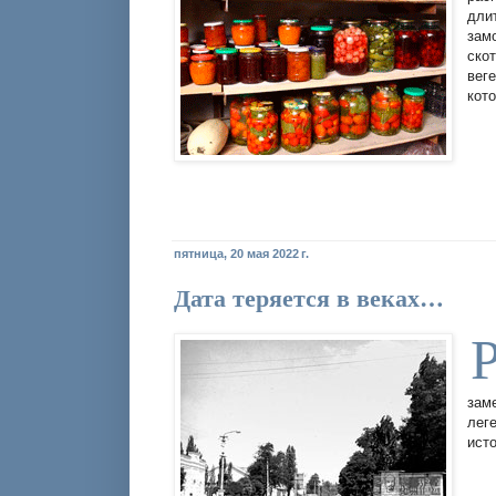
дли
зам
ско
вег
кот
пятница, 20 мая 2022 г.
Дата теряется в веках…
зам
лег
ист