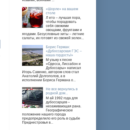
новыми, войнами ...
«Шорле» на вашем
столе
Л ето – лучшая пора,
чтобы порадовать
себя свежими
овощами, фруктами и
ягодами. Безусловные хиты – летние
салаты, их готовят из свежей зелен...
Борис Герман:
«Дубоссарская ГЭС –
наша гордость!»
М узыку к песне
«Одесса, Лиссабон и
Дубоссары» написал
Игорь Савенко, автором слов стал
Анатолий Долгополов, а в
исполнении Бориса Германа о...
Не все вернулись в
родной дом...
М ай 1992 года для
дубоссарцев –
незаживающая рана.
Географическое
положение нашего города
предопределило его роль в судьбе
Приднестровья в...