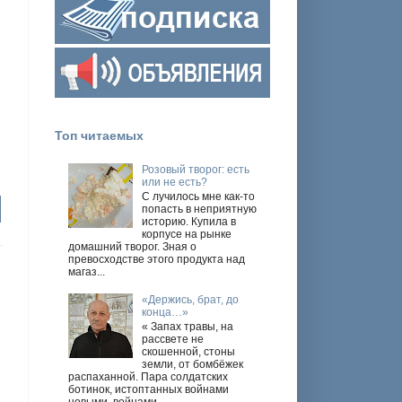
Топ читаемых
Розовый творог: есть
или не есть?
С лучилось мне как-то
попасть в неприятную
историю. Купила в
корпусе на рынке
домашний творог. Зная о
превосходстве этого продукта над
магаз...
«Держись, брат, до
конца…»
« Запах травы, на
рассвете не
скошенной, стоны
земли, от бомбёжек
распаханной. Пара солдатских
ботинок, истоптанных войнами