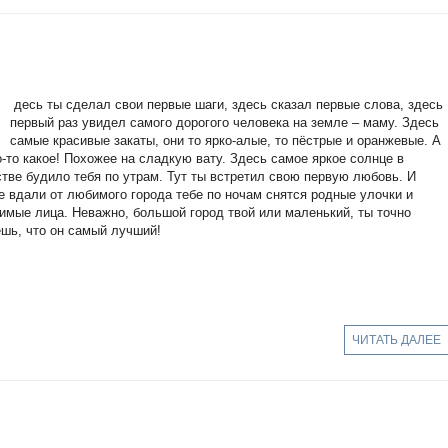
З
десь ты сделал свои первые шаги, здесь сказал первые слова, здесь
первый раз увидел самого дорогого человека на земле – маму. Здесь
самые красивые закаты, они то ярко-алые, то пёстрые и оранжевые. А
о-то какое! Похожее на сладкую вату. Здесь самое яркое солнце в
стве будило тебя по утрам. Тут ты встретил свою первую любовь. И
е вдали от любимого города тебе по ночам снятся родные улочки и
имые лица. Неважно, большой город твой или маленький, ты точно
ешь, что он самый лучший!
ЧИТАТЬ ДАЛЕЕ