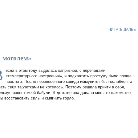
ЧИТАТЬ ДАЛЕЕ
о моголем»
В
есна в этом году выдалась капризной, с перепадами
«температурного настроения», и подхватить простуду было проще
простого. После перенесённого ковида иммунитет был ослаблен, а
кать себя таблетками не хотелось. Поэтому решила прийти в себя,
ользуя рецепт моей бабули. В детстве она давала мне это лакомство,
бы восстановить силы и смягчить горло.