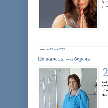
А в
умн
пятница, 27 мая 2022 г.
Не жалеть, – а беречь
даж
пот
объ
мед