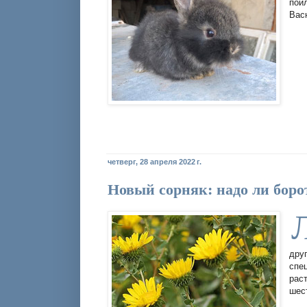
пои
Вас
четверг, 28 апреля 2022 г.
Новый сорняк: надо ли боро
дру
спе
рас
шес