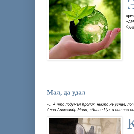
кри
«де
буд
Мал, да удал
«…А что подумал Кролик, никто не узнал, по
Алан Александр Милн, «Винни-Пух и все-все-в