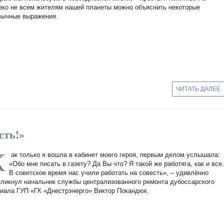
еко не всем жителям нашей планеты можно объяснить некоторые
вычные выражения.
ЧИТАТЬ ДАЛЕЕ
сть!»
К
ак только я вошла в кабинет моего героя, первым делом услышала:
«Обо мне писать в газету? Да Вы что? Я такой же работяга, как и все
В советское время нас учили работать на совесть», – удивлённо
кликнул начальник службы централизованного ремонта дубоссарского
иала ГУП «ГК «Днестрэнерго» Виктор Покандюк.