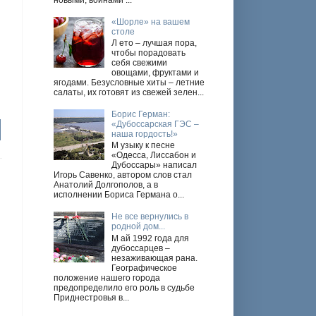
новыми, войнами ...
«Шорле» на вашем
столе
Л ето – лучшая пора,
чтобы порадовать
себя свежими
овощами, фруктами и
ягодами. Безусловные хиты – летние
салаты, их готовят из свежей зелен...
Борис Герман:
«Дубоссарская ГЭС –
наша гордость!»
М узыку к песне
«Одесса, Лиссабон и
Дубоссары» написал
Игорь Савенко, автором слов стал
Анатолий Долгополов, а в
исполнении Бориса Германа о...
Не все вернулись в
родной дом...
М ай 1992 года для
дубоссарцев –
незаживающая рана.
Географическое
положение нашего города
предопределило его роль в судьбе
Приднестровья в...