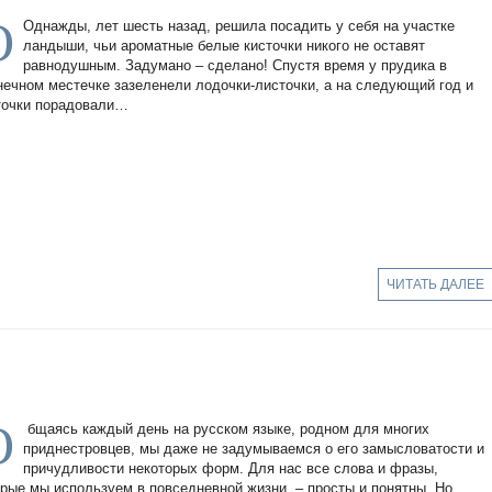
О
Однажды, лет шесть назад, решила посадить у себя на участке
ландыши, чьи ароматные белые кисточки никого не оставят
равнодушным. Задумано – сделано! Спустя время у прудика в
нечном местечке зазеленели лодочки-листочки, а на следующий год и
точки порадовали…
ЧИТАТЬ ДАЛЕЕ
О
бщаясь каждый день на русском языке, родном для многих
приднестровцев, мы даже не задумываемся о его замысловатости и
причудливости некоторых форм. Для нас все слова и фразы,
орые мы используем в повседневной жизни, – просты и понятны. Но