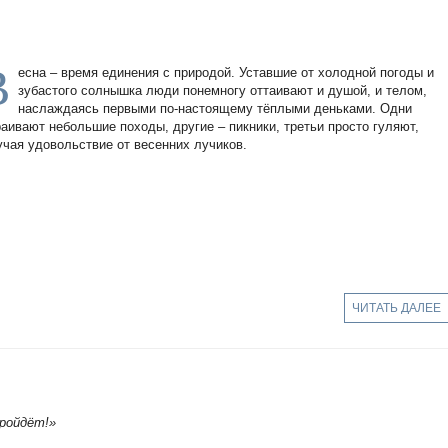
В
есна – время единения с природой. Уставшие от холодной погоды и
зубастого солнышка люди понемногу оттаивают и душой, и телом,
наслаждаясь первыми по-настоящему тёплыми деньками. Одни
раивают небольшие походы, другие – пикники, третьи просто гуляют,
учая удовольствие от весенних лучиков.
ЧИТАТЬ ДАЛЕЕ
пройдёт!»