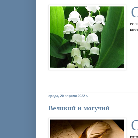
сол
цве
среда, 20 апреля 2022 г.
Великий и могучий
кот