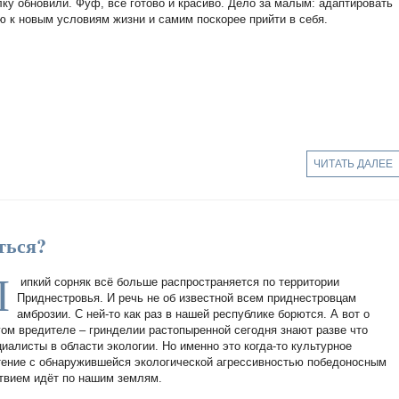
лку обновили. Фуф, всё готово и красиво. Дело за малым: адаптировать
ю к новым условиям жизни и самим поскорее прийти в себя.
ЧИТАТЬ ДАЛЕЕ
ться?
Л
ипкий сорняк всё больше распространяется по территории
Приднестровья. И речь не об известной всем приднестровцам
амброзии. С ней-то как раз в нашей республике борются. А вот о
гом вредителе – гринделии растопыренной сегодня знают разве что
циалисты в области экологии. Но именно это когда-то культурное
тение с обнаружившейся экологической агрессивностью победоносным
твием идёт по нашим землям.