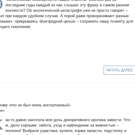
Э
последние годы каждый из нас слышал эту фразу в самом разном
контексте? Об экологической катастрофе уже не просто говорят –
чат при каждом удобном случае. А порой даже проворачивают разные
лишки», прикрываясь благородной целью – сохранить нашу планету для
ущего поколения.
ЧИТАТЬ ДАЛЕЕ
тому что он был очень воспитанный».
се»
К
ак-то давно захотела моя дочь декоративного кролика завести. Что
ж, дело хорошее: забота, уход и наблюдение за живностью –
полезно! Выбрали ушастика, купили, корма запасли, подстилку и