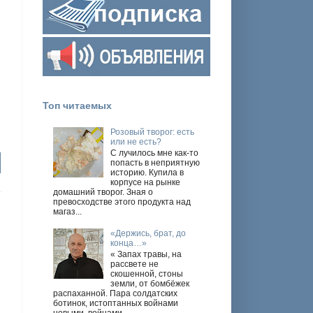
Топ читаемых
Розовый творог: есть
или не есть?
С лучилось мне как-то
попасть в неприятную
историю. Купила в
корпусе на рынке
домашний творог. Зная о
превосходстве этого продукта над
магаз...
«Держись, брат, до
конца…»
« Запах травы, на
рассвете не
скошенной, стоны
земли, от бомбёжек
распаханной. Пара солдатских
ботинок, истоптанных войнами