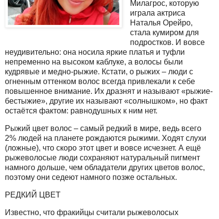
Милагрос, которую
играла актриса
Наталья Орейро,
стала кумиром для
подростков. И вовсе
неудивительно: она носила яркие платья и туфли
непременно на высоком каблуке, а волосы были
кудрявые и медно-рыжие. Кстати, о рыжих – люди с
огненным оттенком волос всегда привлекали к себе
повышенное внимание. Их дразнят и называют «рыжие-
бестыжие», другие их называют «солнышком», но факт
остаётся фактом: равнодушных к ним нет.
Рыжий цвет волос – самый редкий в мире, ведь всего
2% людей на планете рождаются рыжими. Ходят слухи
(ложные), что скоро этот цвет и вовсе исчезнет. А ещё
рыжеволосые люди сохраняют натуральный пигмент
намного дольше, чем обладатели других цветов волос,
поэтому они седеют намного позже остальных.
РЕДКИЙ ЦВЕТ
Известно, что фракийцы считали рыжеволосых