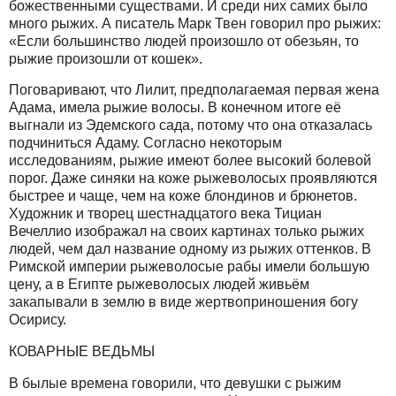
божественными существами. И среди них самих было
много рыжих. А писатель Марк Твен говорил про рыжих:
«Если большинство людей произошло от обезьян, то
рыжие произошли от кошек».
Поговаривают, что Лилит, предполагаемая первая жена
Адама, имела рыжие волосы. В конечном итоге её
выгнали из Эдемского сада, потому что она отказалась
подчиниться Адаму. Согласно некоторым
исследованиям, рыжие имеют более высокий болевой
порог. Даже синяки на коже рыжеволосых проявляются
быстрее и чаще, чем на коже блондинов и брюнетов.
Художник и творец шестнадцатого века Тициан
Вечеллио изображал на своих картинах только рыжих
людей, чем дал название одному из рыжих оттенков. В
Римской империи рыжеволосые рабы имели большую
цену, а в Египте рыжеволосых людей живьём
закапывали в землю в виде жертвоприношения богу
Осирису.
КОВАРНЫЕ ВЕДЬМЫ
В былые времена говорили, что девушки с рыжим