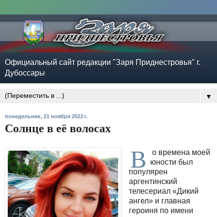
Официальный сайт редакции "Заря Приднестровья" г.
Дубоссары
▼
понедельник, 21 ноября 2022 г.
Солнце в её волосах
В
о времена моей
юности был
популярен
аргентинский
телесериал «Дикий
ангел» и главная
героиня по имени