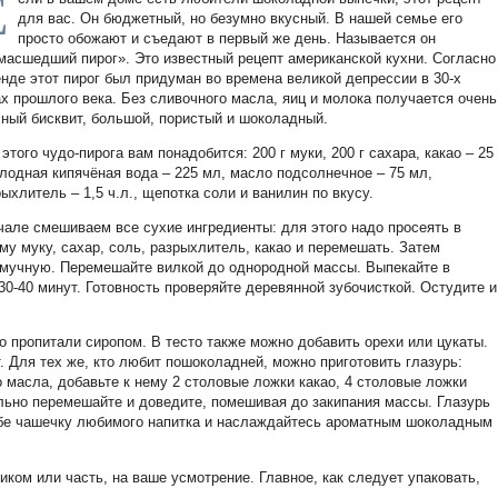
Е
для вас. Он бюджетный, но безумно вкусный. В нашей семье его
просто обожают и съедают в первый же день. Называется он
масшедший пирог». Это известный рецепт американской кухни. Согласно
енде этот пирог был придуман во времена великой депрессии в 30-х
ах прошлого века. Без сливочного масла, яиц и молока получается очень
сный бисквит, большой, пористый и шоколадный.
этого чудо-пирога вам понадобится: 200 г муки, 200 г сахара, какао – 25
холодная кипячёная вода – 225 мл, масло подсолнечное – 75 мл,
ыхлитель – 1,5 ч.л., щепотка соли и ванилин по вкусу.
чале смешиваем все сухие ингредиенты: для этого надо просеять в
му муку, сахар, соль, разрыхлитель, какао и перемешать. Затем
 мучную. Перемешайте вилкой до однородной массы. Выпекайте в
 30-40 минут. Готовность проверяйте деревянной зубочисткой. Остудите и
о пропитали сиропом. В тесто также можно добавить орехи или цукаты.
т. Для тех же, кто любит пошоколадней, можно приготовить глазурь:
 масла, добавьте к нему 2 столовые ложки какао, 4 столовые ложки
льно перемешайте и доведите, помешивая до закипания массы. Глазурь
себе чашечку любимого напитка и наслаждайтесь ароматным шоколадным
иком или часть, на ваше усмотрение. Главное, как следует упаковать,