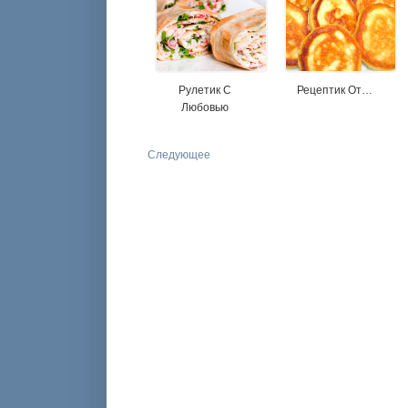
Рулетик С
Рецептик От…
Любовью
Следующее