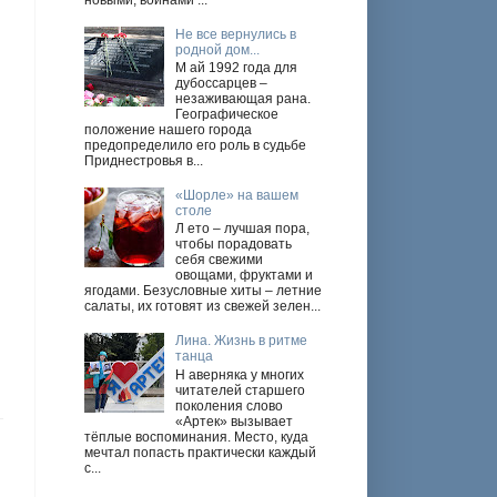
новыми, войнами ...
Не все вернулись в
родной дом...
М ай 1992 года для
дубоссарцев –
незаживающая рана.
Географическое
положение нашего города
предопределило его роль в судьбе
Приднестровья в...
«Шорле» на вашем
столе
Л ето – лучшая пора,
чтобы порадовать
себя свежими
овощами, фруктами и
ягодами. Безусловные хиты – летние
салаты, их готовят из свежей зелен...
Лина. Жизнь в ритме
танца
Н аверняка у многих
читателей старшего
поколения слово
«Артек» вызывает
тёплые воспоминания. Место, куда
мечтал попасть практически каждый
с...