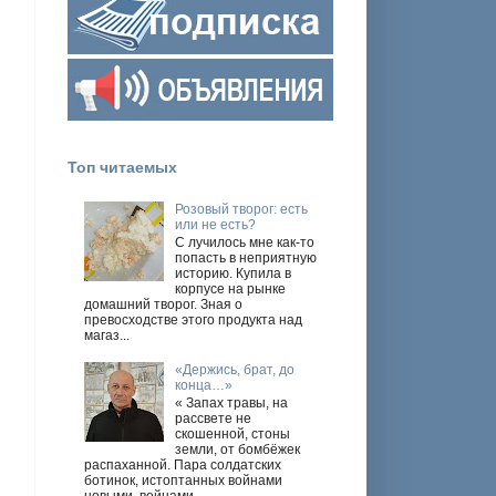
Топ читаемых
Розовый творог: есть
или не есть?
С лучилось мне как-то
попасть в неприятную
историю. Купила в
корпусе на рынке
домашний творог. Зная о
превосходстве этого продукта над
магаз...
«Держись, брат, до
конца…»
« Запах травы, на
рассвете не
скошенной, стоны
земли, от бомбёжек
распаханной. Пара солдатских
ботинок, истоптанных войнами