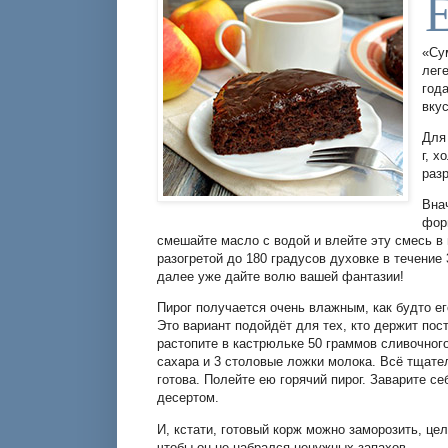
«Су
лег
год
вку
Для 
г, 
разр
Вна
фор
смешайте масло с водой и влейте эту смесь в
разогретой до 180 градусов духовке в течение
далее уже дайте волю вашей фантазии!
Пирог получается очень влажным, как будто ег
Это вариант подойдёт для тех, кто держит пос
растопите в кастрюльке 50 граммов сливочного
сахара и 3 столовые ложки молока. Всё тщате
готова. Полейте ею горячий пирог. Заварите 
десертом.
И, кстати, готовый корж можно заморозить, цел
чтобы он не набрался ненужных запахов.