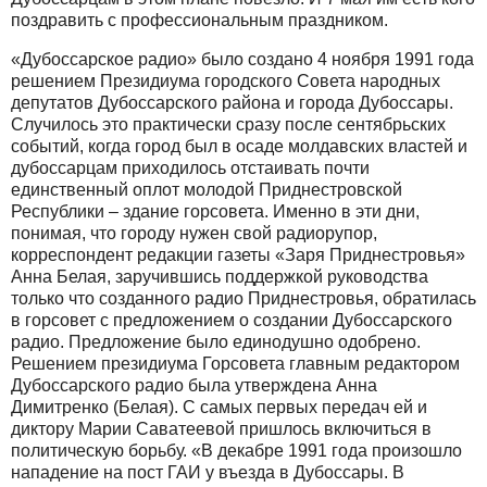
поздравить с профессиональным праздником.
«Дубоссарское радио» было создано 4 ноября 1991 года
решением Президиума городского Совета народных
депутатов Дубоссарского района и города Дубоссары.
Случилось это практически сразу после сентябрьских
событий, когда город был в осаде молдавских властей и
дубоссарцам приходилось отстаивать почти
единственный оплот молодой Приднестровской
Республики – здание горсовета. Именно в эти дни,
понимая, что городу нужен свой радиорупор,
корреспондент редакции газеты «Заря Приднестровья»
Анна Белая, заручившись поддержкой руководства
только что созданного радио Приднестровья, обратилась
в горсовет с предложением о создании Дубоссарского
радио. Предложение было единодушно одобрено.
Решением президиума Горсовета главным редактором
Дубоссарского радио была утверждена Анна
Димитренко (Белая). С самых первых передач ей и
диктору Марии Саватеевой пришлось включиться в
политическую борьбу. «В декабре 1991 года произошло
нападение на пост ГАИ у въезда в Дубоссары. В