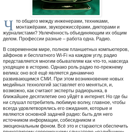
Ч
то общего между инженерами, техниками,
монтажёрами, звукорежиссёрами, дикторами и
журналистами? Увлечённость объединяющим их общим
делом. Профессии разные – работа одна. Радио.
В современном мире, полном планшетных компьютеров,
айфонов и бесплатного Wi-Fi на каждом углу, радио
представляется многим обывателям как что-то, навсегда
уходящее в историю. Однако роль радио по-прежнему
велика: оно всё ещё является динамично
развивающимся СМИ. При этом возникновение новых
медийных технологий заставляет его меняться, и,
возможно, как считают эксперты радиорынка, в
ближайшее десятилетие оно уйдёт в интернет. Но где бы
ни слушал потребитель любимую волну, главное, чтобы
всегда удовлетворялись его ожидания, которые и
являются основной задачей радио: быть для него
источником информации, собеседником и
эмоциональным фоном. Всё это и стараются обеспечить
прихотливому современному слушателю «радийщики»,