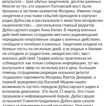
результате – трое убитых защитников, десятки раненых.
Многие из тех, кто охранял Полтавский мост, были
брошены в застенки казематов Молдовы. Именно тогда
свидетели и участники событий приходили в корпункт
радио Дубоссар и рассказывали о зверствах молдавских
националистов», – рассказывала главный редактор
Дубоссарского радио Анна Белая. В период военных
действий именно сотрудники местного радиовещания
передавали оперативные сводки о военных действиях,
сообщали о погибших и раненых. Защитники уходили на
боевые посты на несколько дней, а их родные и близкие
не отходили от радиоточек, ожидая вестей с мест
военных действий. График работы практически не
соблюдался: как только собирали информацию, тут же
выпускали в эфир по нескольку раз в день. Большую
помощь сотрудникам редакции оказывал депутат
тогдашнего парламента Молдовы Виктор Дюкарев, а
первый звукорежиссёр Василий Медник нашёл
возможность пустить передачи Дубоссарского радио в
волновом диапазоне. Это было 17 марта. Это стало
прорывом в информационной борьбе. Дубоссарцев
услышали! О многострадальных Дубоссарах узнали
далеко за пределами нашей республики. Уже через