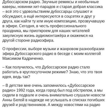
Дубоссарском радио. Звучные ремиксы и необычные
каверы, новинки хит-парадов и старая добрая классика
– всё это с удовольствием дубоссарцы слушают и
обсуждают, а ещё интересуются в соцсетях и друг у
друга, как найти ту или иную композицию, прозвучавшую
в эфире. Сегодня, в честь профессионального
праздника, мы приоткроем для наших читателей
закулисную жизнь аудиомонтажёра и окажемся на
другой стороне радиоэфира.
О профессии, выборе музыки и жанровом разнообразии
эфира Дубоссарского радио в беседе с моим коллегой
Максимом Кадриченко.
– Как получилось, что Дубоссарское радио стало
работать в круглосуточном режиме? Знаю, что это твоя
идея, ведь так?
– В детстве мне очень запомнилось «Дубоссарское
радио» 1992 года, когда город был под обстрелом, а мы
сидели в подвале и очень внимательно слушали новости
Анны Белой в надежде не услышать в списках погибших
друзей и родственников. А между новостями на радио