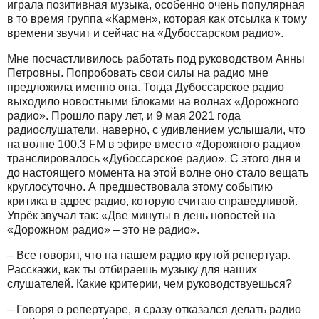
играла позитивная музыка, особенно очень популярная
в то время группа «Кармен», которая как отсылка к тому
времени звучит и сейчас на «Дубоссарском радио».
Мне посчастливилось работать под руководством Анны
Петровны. Попробовать свои силы на радио мне
предложила именно она. Тогда Дубоссарское радио
выходило новостными блоками на волнах «Дорожного
радио». Прошло пару лет, и 9 мая 2021 года
радиослушатели, наверно, с удивлением услышали, что
на волне 100.3 FM в эфире вместо «Дорожного радио»
транслировалось «Дубоссарское радио». С этого дня и
до настоящего момента на этой волне оно стало вещать
круглосуточно. А предшествовала этому событию
критика в адрес радио, которую считаю справедливой.
Упрёк звучал так: «Две минуты в день новостей на
«Дорожном радио» – это не радио».
– Все говорят, что на нашем радио крутой репертуар.
Расскажи, как ты отбираешь музыку для наших
слушателей. Какие критерии, чем руководствуешься?
– Говоря о репертуаре, я сразу отказался делать радио