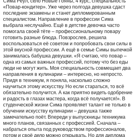
Сима Реул, село Новые Гояны, 4 курс, специальность
«Повар-кондитер». Уже через полгода девушка сдаст
последние экзамены и станет дипломированным
специалистом. Направление в профессии Сима
выбрала неслучайно. Ещё в детстве девочка часто
помогала своей тёте – профессиональному повару
готовить разные блюда. Повзрослев, решила
воспользоваться её советом и попробовать свои силы в
этой вкусной профессии. А ещё в семье Симы выпечкой
занималась бабушка девушки. «Я считаю, что повар –
одна из самых важных профессий, потому что без еды
люди не могут жить. Моя специальность совмещает два
направления в кулинарии – интересно, но непросто.
Придя в техникум, я поняла, насколько сложно
научиться этому искусству. Но если стараться, то всё
обязательно получится. А как приятно видеть одобрение
и радость в глазах мастера, когда всё получается!». В
студенческой жизни Сима проявляет талант не только в
обучении искусству кулинарии – девушка также
замечательно поёт. Впереди у выпускницы техникума
много планов, связанных с профессией. Сначала –
набраться опыта под руководством профессионалов,
потом и своё дело можно открывать. Но для диплома