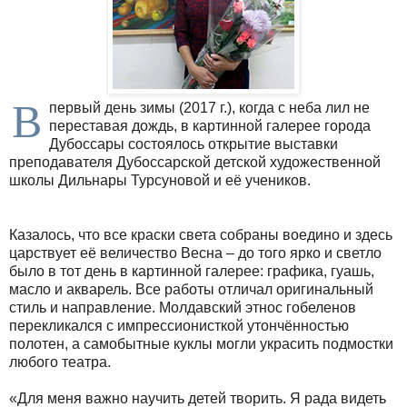
В
первый день зимы (2017 г.), когда с неба лил не
переставая дождь, в картинной галерее города
Дубоссары состоялось открытие выставки
преподавателя Дубоссарской детской художественной
школы Дильнары Турсуновой и её учеников.
Казалось, что все краски света собраны воедино и здесь
царствует её величество Весна – до того ярко и светло
было в тот день в картинной галерее: графика, гуашь,
масло и акварель. Все работы отличал оригинальный
стиль и направление. Молдавский этнос гобеленов
перекликался с импрессионисткой утончённостью
полотен, а самобытные куклы могли украсить подмостки
любого театра.
«Для меня важно научить детей творить. Я рада видеть