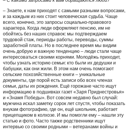
– С какими запросами к вам обращаются люди?
– Знаете, к нам приходят с самыми разными вопросами,
и за каждым из них стоит человеческая судьба. Чаще
всего, конечно, это запросы социально-правового
характера. Когда люди оформляют пенсию, им не
обойтись без наших справок: мы подтверждаем
трудовой стаж, периоды работы, переводы, суммы
заработной платы. Но в последнее время мы видим
очень добрую и важную тенденцию – люди стали чаще
интересоваться своими корнями. Молодёжь приходит,
чтобы узнать историю семьи: кто были их дедушки и
бабушки, как они жили. В этом нам очень помогают
сельские похозяйственные книги – уникальные
документы, где порой есть записи обо всех членах
семьи, даты их рождения. Ещё горожане часто ищут
информацию в подшивках газет «Заря Приднестровья»
и «Знамя Победы». Вот совсем недавно был случай:
мужчина искал заметку сорок лет спустя, чтобы показать
внукам фотографию, где он, ещё школьник, работает
прицепщиком в колхозе. И мы помогли ему – нашли эту
статью и фото. Часто также родственники ищут
интервью со своими родными – ветеранами войны и