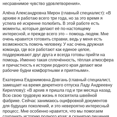
несравнимое чувство удовлетворения».
Алёна Александровна Мирон (главный специалист): «В
архиве я работаю всего три года, но за это время я
успела её искренне полюбить. В этой работе есть
моменты, которые делают её по-настоящему
интересной, и прежде всего это – помощь людям. Мне
очень нравится готовить справки, ведь у меня есть
возможность помочь человеку. У нас очень дружная
команда, где все работают как единое целое,
поддерживают друг друга и всегда готовы прийти на
помощь. Именно такая сплочённость, тёплая атмосфера
и причастность к истории родного края делают мои
рабочие будни комфортными и приятными».
Екатерина Евдокимовна Довгань (главный специалист,
замещает на время декретного отпуска Ладу Андреевну
Кириллову): «В архив я пришла год и три месяца назад.
Всю свою трудовую жизнь я посвятила швейной
фабрике. Сейчас занимаюсь оцифровкой документов
для будущих поколений, и это невероятно интересный
процесс. Мне особенно нравится, что мы помогаем
сохранить историю родного края: я сканирую решения