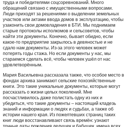
труда и победителями соцсоревнований. Много
обращений связано с имущественными вопросами.
Люди приходят за решениями о выделении земельных
участков или актами ввода домов в эксплуатацию, чтобы
узаконить свои домовладения в БТИ. Мы поднимаем
старые протоколы исполкомов и сельсоветов, чтобы
найти эти документы. Конечно, бывает обидно, если
какое-то предприятие закрылось в девяностые и не
сдало нам документы. Из-за этого человек может
потерять годы стажа. Но если документы у нас, мы
стараемся сделать всё, чтобы человек ушёл от нас
удовлетворённым.
Мария Васильевна рассказала также, что особое место в
фондах архива занимают сельские похозяйственные
книги. Это такие уникальные документы, которые могут
рассказать о жизни целых поколений. Мне
посчастливилось даже полистать одну из них и
убедиться, что такие документы – настоящий кладезь
знаний и информации о людях и судьбах, а также об
истории нашего края. Из пожелтевших страниц таких
книг люди восстанавливают связь времён: узнают
точные даты рождения дедушек и бабушек, имена всех