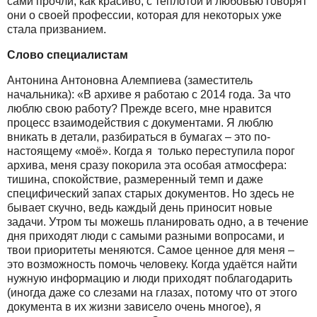
сами прочли, как красиво, с теплотой и любовью говорят
они о своей профессии, которая для некоторых уже
стала призванием.
Слово специалистам
Антонина Антоновна Алемпиева (заместитель
начальника): «В архиве я работаю с 2014 года. За что
люблю свою работу? Прежде всего, мне нравится
процесс взаимодействия с документами. Я люблю
вникать в детали, разбираться в бумагах – это по-
настоящему «моё». Когда я только переступила порог
архива, меня сразу покорила эта особая атмосфера:
тишина, спокойствие, размеренный темп и даже
специфический запах старых документов. Но здесь не
бывает скучно, ведь каждый день приносит новые
задачи. Утром ты можешь планировать одно, а в течение
дня приходят люди с самыми разными вопросами, и
твои приоритеты меняются. Самое ценное для меня –
это возможность помочь человеку. Когда удаётся найти
нужную информацию и люди приходят поблагодарить
(иногда даже со слезами на глазах, потому что от этого
документа в их жизни зависело очень многое), я