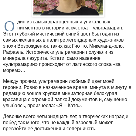
О
дин из самых драгоценных и уникальных
пигментов в истории искусства – ультрамарин.
Этот глубокий мистический синий цвет был один из
самых желанных в палитре легендарных художников
эпохи Возрождения, таких как Гиотто, Микеланджело,
Рафаэль. Исторически ультрамарин получали из
минерала лазурита. Кстати, само название
«ультрамарин» происходит от латинского слова «за
морем»…
Между прочим, ультрамарин любимый цвет моей
героини. Ровно в назначенное время, минута в минуту, в
редакцию вошла хрупкая миниатюрная белокурая
красавица с огромной папкой документов и, смущённо
улыбаясь, произнесла: «Я – Катя».
Девочке всего четырнадцать лет, а творческих наград и
побед так много, что не каждый взрослый может
превзойти её достижения и соперничать.