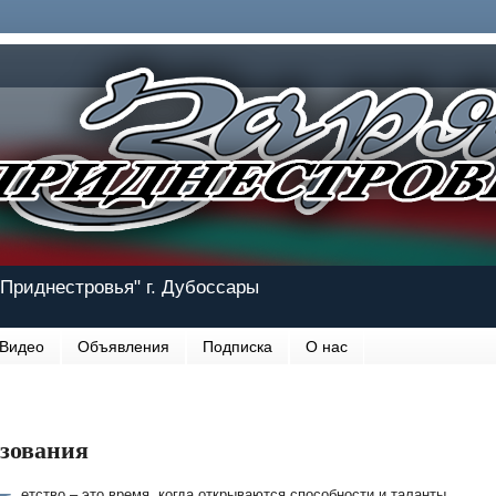
Приднестровья" г. Дубоссары
Видео
Объявления
Подписка
О нас
азования
етство – это время, когда открываются способности и таланты