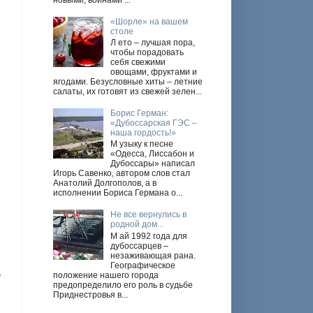
новыми, войнами ...
«Шорле» на вашем
столе
Л ето – лучшая пора,
чтобы порадовать
себя свежими
овощами, фруктами и
ягодами. Безусловные хиты – летние
салаты, их готовят из свежей зелен...
Борис Герман:
«Дубоссарская ГЭС –
наша гордость!»
М узыку к песне
«Одесса, Лиссабон и
Дубоссары» написал
Игорь Савенко, автором слов стал
Анатолий Долгополов, а в
исполнении Бориса Германа о...
Не все вернулись в
родной дом...
М ай 1992 года для
дубоссарцев –
незаживающая рана.
Географическое
ё
положение нашего города
предопределило его роль в судьбе
Приднестровья в...