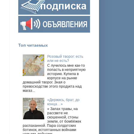
Топ читаемых
Розовый творог: есть
или не есть?
С лучилось мне как-то
попасть в неприятную
историю. Купила в
корпусе на рынке
домашний творог. Зная о
превосходстве этого продукта над
магаз...
«Держись, брат, до
конца…»
« Запах травы, на
рассвете не
скошенной, стоны
земли, от бомбёжек
распаханной. Пара солдатских
ботинок, истоптанных войнами