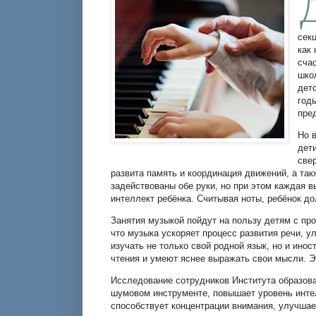
сек
как
сча
шко
дет
год
пре
Но 
дет
све
развита память и координация движений, а так
задействованы обе руки, но при этом каждая 
интеллект ребёнка. Считывая ноты, ребёнок д
Занятия музыкой пойдут на пользу детям с пр
что музыка ускоряет процесс развития речи, 
изучать не только свой родной язык, но и ин
чтения и умеют яснее выражать свои мысли. 
Исследование сотрудников Института образова
шумовом инструменте, повышает уровень инте
способствует концентрации внимания, улучшае