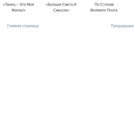
«Танец – Это Моя
«Больше Света И
По Стопам
Жизнь!»
Смысла»
Великого Поэта
Главная страница
Предыдущее