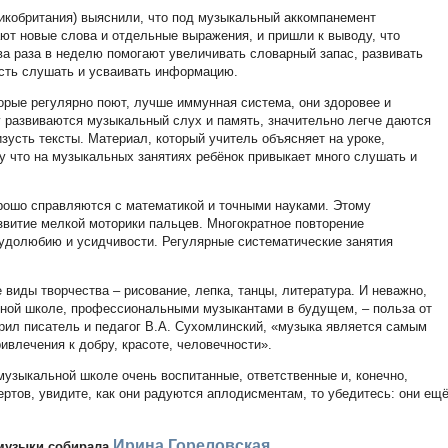
икобритания) выяснили, что под музыкальный аккомпанемент
ют новые слова и отдельные выражения, и пришли к выводу, что
ва раза в неделю помогают увеличивать словарный запас, развивать
сть слушать и усваивать информацию.
торые регулярно поют, лучше иммунная система, они здоровее и
 развиваются музыкальный слух и память, значительно легче даются
зусть тексты. Материал, который учитель объясняет на уроке,
у что на музыкальных занятиях ребёнок привыкает много слушать и
рошо справляются с математикой и точными науками. Этому
звитие мелкой моторики пальцев. Многократное повторение
рудолюбию и усидчивости. Регулярные систематические занятия
виды творчества – рисование, лепка, танцы, литература. И неважно,
ьной школе, профессиональными музыкантами в будущем, – польза от
орил писатель и педагог В.А. Сухомлинский, «музыка является самым
влечения к добру, красоте, человечности».
музыкальной школе очень воспитанные, ответственные и, конечно,
ертов, увидите, как они радуются аплодисментам, то убедитесь: они ещ
Ирина Гореловская
 музыки собирала