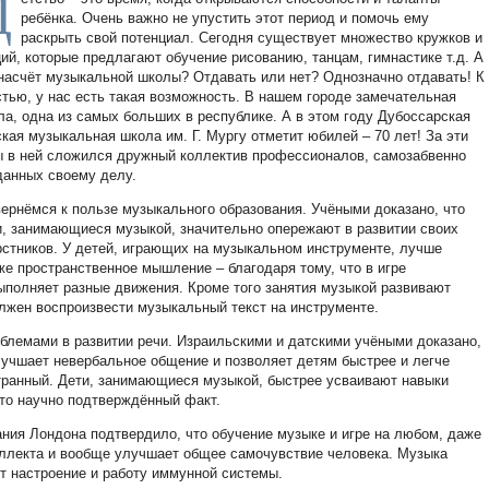
Д
ребёнка. Очень важно не упустить этот период и помочь ему
раскрыть свой потенциал. Сегодня существует множество кружков и
ций, которые предлагают обучение рисованию, танцам, гимнастике т.д. А
 насчёт музыкальной школы? Отдавать или нет? Однозначно отдавать! К
стью, у нас есть такая возможность. В нашем городе замечательная
ла, одна из самых больших в республике. А в этом году Дубоссарская
ская музыкальная школа им. Г. Мургу отметит юбилей – 70 лет! За эти
ы в ней сложился дружный коллектив профессионалов, самозабвенно
данных своему делу.
вернёмся к пользе музыкального образования. Учёными доказано, что
и, занимающиеся музыкой, значительно опережают в развитии своих
рстников. У детей, играющих на музыкальном инструменте, лучше
же пространственное мышление – благодаря тому, что в игре
выполняет разные движения. Кроме того занятия музыкой развивают
олжен воспроизвести музыкальный текст на инструменте.
облемами в развитии речи. Израильскими и датскими учёными доказано,
улучшает невербальное общение и позволяет детям быстрее и легче
остранный. Дети, занимающиеся музыкой, быстрее усваивают навыки
Это научно подтверждённый факт.
ния Лондона подтвердило, что обучение музыке и игре на любом, даже
ллекта и вообще улучшает общее самочувствие человека. Музыка
т настроение и работу иммунной системы.