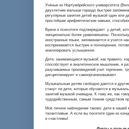
Учёные из Нортумбрийского университета (Вел
двухлетние малыши гораздо быстрее запомина
регулярные занятия детей музыкой один или д
простейшие арифметические навыки, способно
Врачи и психологи подтверждают: у детей, ко
эмоционально более уравновешены. Поскольку
иностранные языки, запоминаются и учатся наи
воспринимается быстрее и полноценнее, потом
анализировать услышанное.
Дети, занимающиеся музыкой, как правило, хо
способствует и аналитическое мышление, и ра
разучиваемых произведений учит терпению, т
дисциплинируют и самоорганизовывают.
Музыкальным детям свободно даются и другие 
станут ли дети, которые обучаются в музыкал
занятий музыкой очевидна. К тому же, как гов
чудодейственным, самым тонким средством при
Моё личное наблюдение таково: дети в нашей 
талантливые. А если вы посетите один из конц
и счастливы!
Факты о пользе