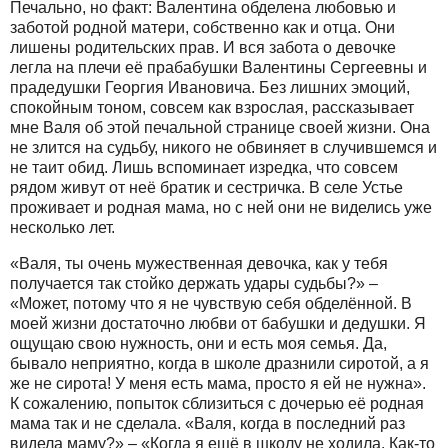
Печально, но факт: Валентина обделена любовью и
заботой родной матери, собственно как и отца. Они
лишены родительских прав. И вся забота о девочке
легла на плечи её прабабушки Валентины Сергеевны и
прадедушки Георгия Ивановича. Без лишних эмоций,
спокойным тоном, совсем как взрослая, рассказывает
мне Валя об этой печальной странице своей жизни. Она
не злится на судьбу, никого не обвиняет в случившемся и
не таит обид. Лишь вспоминает изредка, что совсем
рядом живут от неё братик и сестричка. В селе Устье
проживает и родная мама, но с ней они не виделись уже
несколько лет.
«Валя, ты очень мужественная девочка, как у тебя
получается так стойко держать удары судьбы?» –
«Может, потому что я не чувствую себя обделённой. В
моей жизни достаточно любви от бабушки и дедушки. Я
ощущаю свою нужность, они и есть моя семья. Да,
бывало неприятно, когда в школе дразнили сиротой, а я
же не сирота! У меня есть мама, просто я ей не нужна».
К сожалению, попыток сблизиться с дочерью её родная
мама так и не сделала. «Валя, когда в последний раз
видела маму?» – «Когда я ещё в школу не ходила. Как-то