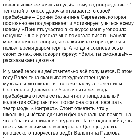
понаслышке, её жизнь и судьба тому подтверждение. С
теплотой в голосе девочка отзывается о своей
прабабушке – Бронич Валентине Сергеевне, которая
постоянно её поддерживает и мотивирует учиться всему
новому. «Принять участие в конкурсе меня уговорила
бабушка. Она и рассказ мне помогала писать. Бабуля
мне постоянно говорит, что в жизни всё пригодится и
нельзя время даром терять. А когда я сомневаюсь в
своих силах, она говорит фразу: «Валя, ты сможешь!» –
рассказывает девочка.
И у моей героини действительно всё получается. В этом
году Валентина оканчивает художественную и
музыкальную школы, и это тоже заслуга Валентины
Сергеевны. Девочке не было и пяти лет, когда
прабабушка отвела её на занятия в танцевальный
коллектив «Серпантин», потом она стала посещать
театр моды «Контраст». Стоит отметить, что у
школьницы чёткая дикция и феноменальная память, на
что обратили внимание педагоги. На сегодняшний день
все самые значимые концерты во Дворце детско-
юношеского творчества ведёт Валентина Павлова.