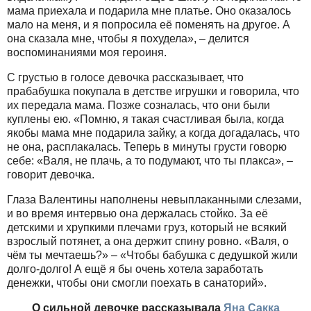
мама приехала и подарила мне платье. Оно оказалось
мало на меня, и я попросила её поменять на другое. А
она сказала мне, чтобы я похудела», – делится
воспоминаниями моя героиня.
С грустью в голосе девочка рассказывает, что
прабабушка покупала в детстве игрушки и говорила, что
их передала мама. Позже созналась, что они были
куплены ею. «Помню, я такая счастливая была, когда
якобы мама мне подарила зайку, а когда догадалась, что
не она, расплакалась. Теперь в минуты грусти говорю
себе: «Валя, не плачь, а то подумают, что ты плакса», –
говорит девочка.
Глаза Валентины наполнены невыплаканными слезами,
и во время интервью она держалась стойко. За её
детскими и хрупкими плечами груз, который не всякий
взрослый потянет, а она держит спину ровно. «Валя, о
чём ты мечтаешь?» – «Чтобы бабушка с дедушкой жили
долго-долго! А ещё я бы очень хотела заработать
денежки, чтобы они смогли поехать в санаторий».
О сильной девочке рассказывала
Яна Сакка