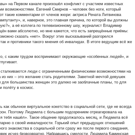
авы» на Первом канале произошёл конфликт с участием известных
и возможностями. Евгений Смирнов – человек без ноги, который
от такие комментарии от членов жюри: актриса Рената Литвинова
ампутанту», и, наверное, это главная причина, по которой вы должны
орую?», а её коллега по телевизионному шоу, журналист Владимир
щён вами абсолютно, но мне кажется, что есть запрещённые приёмы:
возможно сказать «нет». Вокруг этих высказываний разгорелся
так и противники такого мнения об инвалидах. В итоге ведущим всё же
го, с каким трудом воспринимают окружающие «особенных людей», и
тпугивает.
ми сталкиваются люди с ограниченными физическими возможностями на
 из них – это желание стать родителями. Заветной мечтой девушек
и для большинства женщин это далеко не заоблачные планы, то для
и полёту в космос.
как обычное виртуальное кокетство в социальной сети, где не всегда
орон. Поэтому Людмила с большим подозрением отреагировала на
 я тебя нашёл». Такое общение продолжалось месяц, и Людмила всё
 парню о своей инвалидности. Горький опыт предыдущих отношений
ого знакомства в социальной сети сразу же после первого свидания,
овек исчез безвозвратно. Набравшись смелости, Людмила Каминская