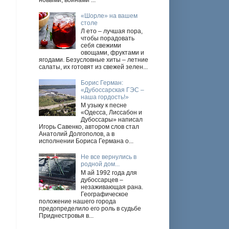
новыми, войнами ...
«Шорле» на вашем
столе
Л ето – лучшая пора,
чтобы порадовать
себя свежими
овощами, фруктами и
ягодами. Безусловные хиты – летние
салаты, их готовят из свежей зелен...
Борис Герман:
«Дубоссарская ГЭС –
наша гордость!»
М узыку к песне
«Одесса, Лиссабон и
Дубоссары» написал
Игорь Савенко, автором слов стал
Анатолий Долгополов, а в
исполнении Бориса Германа о...
Не все вернулись в
родной дом...
М ай 1992 года для
дубоссарцев –
незаживающая рана.
Географическое
положение нашего города
предопределило его роль в судьбе
Приднестровья в...