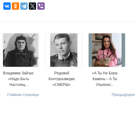
Владимир Зайчук:
Рядовой
«А Ты Не Бери
«Надо Быть
Контрразведки
Камень – А Ты
Настоящ...
«СМЕРШ»
Улыбнис...
Главная страница
Предыдущее