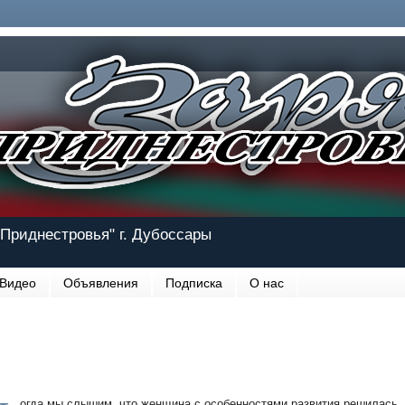
Приднестровья" г. Дубоссары
Видео
Объявления
Подписка
О нас
огда мы слышим, что женщина с особенностями развития решилась