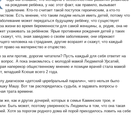
К
на рождение ребёнка, у нас этот факт, как правило, вызывает
удивление. Кто-то считает такой поступок героическим, а кто-то
умством. Есть мнение, что таким людям нельзя иметь детей, потому что
заболевание может передаться будущему ребёнку, что существует
оза жизни во время беременности для самой женщины, а, родив, она не
жет ухаживать за ребёнком. Ярые противники рождения детей у таких
 скажут, что, зная заведомо о своём заболевании, они обрекают
ущего человека на страдания, другие возразят и скажут, что каждый
ет право на материнство и отцовство.
ы за или против, дорогие читатели? Пусть каждый для себя ответит на
т вопрос. А пока знакомьтесь с молодой мамой Людмилой Урсатий,
орая наперекор общественному мнению и позиции врачей стала мамой
т, младшей Ксюше всего 2 года.
у диагнозом «детский церебральный паралич», чего нельзя было
яшку Машу. Вот так распорядилась судьба, и задавать вопросы о
ная трата времени.
к же, как и других дочерей, которых в семье Каминских трое, и
али. Быть может, поэтому уверенность Людмилы в том, что она такая
 ней. Хотя за порогом родного дома ей порой приходилось ловить на себе