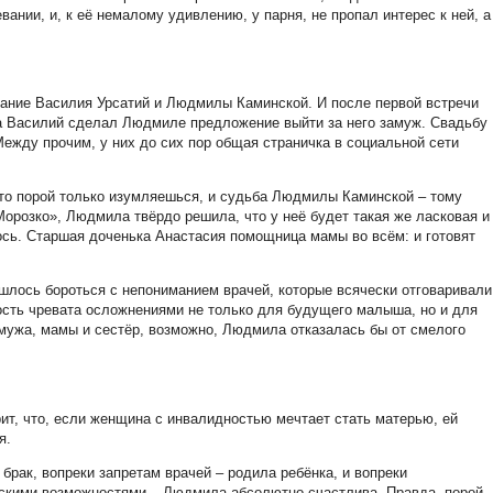
ании, и, к её немалому удивлению, у парня, не пропал интерес к ней, а
дание Василия Урсатий и Людмилы Каминской. И после первой встречи
а Василий сделал Людмиле предложение выйти за него замуж. Свадьбу
жду прочим, у них до сих пор общая страничка в социальной сети
что порой только изумляешься, и судьба Людмилы Каминской – тому
Морозко», Людмила твёрдо решила, что у неё будет такая же ласковая и
лось. Старшая доченька Анастасия помощница мамы во всём: и готовят
шлось бороться с непониманием врачей, которые всячески отговаривали
сть чревата осложнениями не только для будущего малыша, но и для
мужа, мамы и сестёр, возможно, Людмила отказалась бы от смелого
ит, что, если женщина с инвалидностью мечтает стать матерью, ей
ся.
рак, вопреки запретам врачей – родила ребёнка, и вопреки
скими возможностями – Людмила абсолютно счастлива. Правда, порой