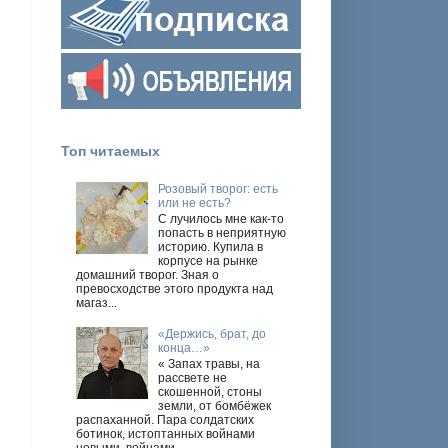
Топ читаемых
Розовый творог: есть
или не есть?
С лучилось мне как-то
попасть в неприятную
историю. Купила в
корпусе на рынке
домашний творог. Зная о
превосходстве этого продукта над
магаз...
«Держись, брат, до
конца…»
« Запах травы, на
рассвете не
скошенной, стоны
земли, от бомбёжек
распаханной. Пара солдатских
ботинок, истоптанных войнами