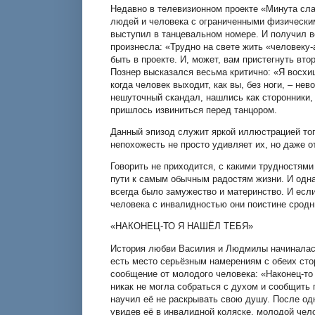
Недавно в телевизионном проекте «Минута сл
людей и человека с ограниченными физическим
выступил в танцевальном номере. И получил в
произнесла: «Трудно на свете жить «человеку-
быть в проекте. И, может, вам пристегнуть вт
Познер высказался весьма критично: «Я восхи
когда человек выходит, как вы, без ноги, – не
нешуточный скандал, нашлись как сторонники, 
пришлось извиниться перед танцором.
Данный эпизод служит яркой иллюстрацией то
непохожесть не просто удивляет их, но даже о
Говорить не приходится, с какими трудностя
пути к самым обычным радостям жизни. И одна
всегда было замужество и материнство. И есл
человека с инвалидностью они поистине сродн
«НАКОНЕЦ-ТО Я НАШЁЛ ТЕБЯ»
История любви Василия и Людмилы начиналась 
есть место серьёзным намерениям с обеих ст
сообщение от молодого человека: «Наконец-то
никак не могла собраться с духом и сообщить
научил её не раскрывать свою душу. После одн
увидев её в инвалидной коляске, молодой чел