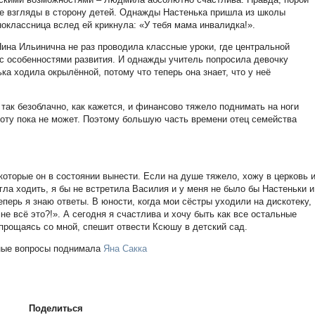
осые взгляды в сторону детей. Однажды Настенька пришла из школы
ноклассница вслед ей крикнула: «У тебя мама инвалидка!».
 Нина Ильинична не раз проводила классные уроки, где центральной
с особенностями развития. И однажды учитель попросила девочку
ка ходила окрылённой, потому что теперь она знает, что у неё
так безоблачно, как кажется, и финансово тяжело поднимать на ноги
оту пока не может. Поэтому большую часть времени отец семейства
которые он в состоянии вынести. Если на душе тяжело, хожу в церковь 
огла ходить, я бы не встретила Василия и у меня не было бы Настеньки и
еперь я знаю ответы. В юности, когда мои сёстры уходили на дискотеку,
не всё это?!». А сегодня я счастлива и хочу быть как все остальные
прощаясь со мной, спешит отвести Ксюшу в детский сад.
ные вопросы поднимала
Яна Сакка
Поделиться