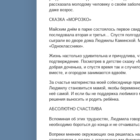
рассказала молодому человеку о своём заболев
даже возрос.
СКАЗКА «МОРОЗКО»
Майским днём в парке состоялось первое сви
последовала вторая и третья… Спустя полгод
сыграли во дворе дома Людмилы Каминской. Ме
«Одноклассники».
Жизнь настолько удивительна и причудлива, 
подтверждение. Посмотрев в детстве сказку «
добрая доченька, и спустя время так и случи
вместе, и огородом занимаются вдвоём.
За счастье материнства моей собеседнице при
Людмилу становиться мамой, якобы беременно
неё самой. И если бы не поддержка любимого 
решения выносить и родить ребёнка.
АБСОЛЮТНО СЧАСТЛИВА
Вспоминая об этих трудностях, Людмила говор
необходимо бороться до конца и не отчаивать
Вопреки мнению окружающих она решилась на б
стереотипам о людях с ограниченными физиче