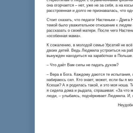
она огорчается – нет, уже не за себя, а на к
расстроенная и долго не признавалась, что од
Стоит сказать, что педагог Настеньки – Дрига
темой было уважительное отношение к людям 
рассказать о своей матери. После чего Настень
«особенная мама».
К сожалению, в молодой семье Урсатий не всё 
двоих детей. Ведь Людмила устроиться на раб
вынужден находиться на заработках в Польше.
– Что даёт Вам силы не падать духом?
– Вера в Бога. Каждому даются те испытания, 
набираюсь сил. Кто знает, может, если бы я м
Ксюши? А я родилась такой, и это моя ноша. Т
я сидела дома и рыдала, спрашивая: «За что м
люди, – улыбаясь, подчёркивает Людмила. И, 
Неудоб