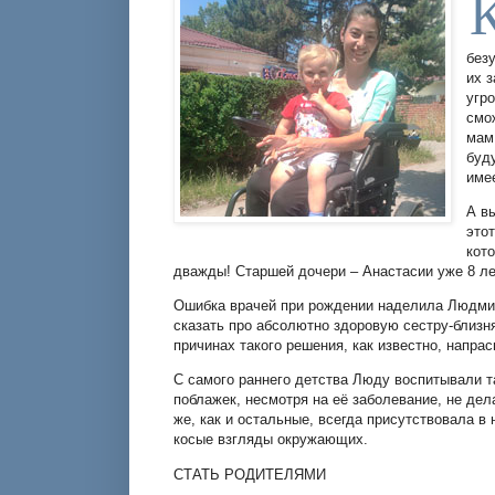
без
их 
угр
смо
мам
буд
име
А в
это
кот
дважды! Старшей дочери – Анастасии уже 8 ле
Ошибка врачей при рождении наделила Людмил
сказать про абсолютно здоровую сестру-близн
причинах такого решения, как известно, напрас
С самого раннего детства Люду воспитывали та
поблажек, несмотря на её заболевание, не дел
же, как и остальные, всегда присутствовала в
косые взгляды окружающих.
СТАТЬ РОДИТЕЛЯМИ