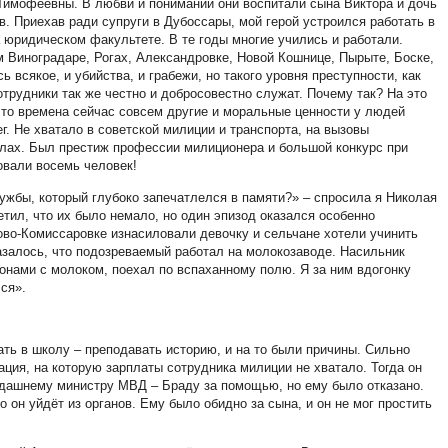
Тимофеевны. В любви и понимании они воспитали сына Виктора и дочь
. Приехав ради супруги в Дубоссары, мой герой устроился работать в
юридическом факультете. В те годы многие учились и работали.
 Виноградаре, Рогах, Александровке, Новой Кошнице, Пырыте, Боске,
ь всякое, и убийства, и грабежи, но такого уровня преступности, как
трудники так же честно и добросовестно служат. Почему так? На это
 что времена сейчас совсем другие и моральные ценности у людей
ег. Не хватало в советской милиции и транспорта, на вызовы
лах. Был престиж профессии милиционера и большой конкурс при
овали восемь человек!
ужбы, который глубоко запечатлелся в памяти?» – спросила я Николая
тил, что их было немало, но один эпизод оказался особенно
во-Комиссаровке изнасиловали девочку и сельчане хотели учинить
азалось, что подозреваемый работал на молокозаводе. Насильник
донами с молоком, поехал по вспаханному полю. Я за ним вдогонку
лся».
тать в школу – преподавать историю, и на то были причины. Сильно
ация, на которую зарплаты сотрудника милиции не хватало. Тогда он
гдашнему министру МВД – Браду за помощью, но ему было отказано.
о он уйдёт из органов. Ему было обидно за сына, и он не мог простить