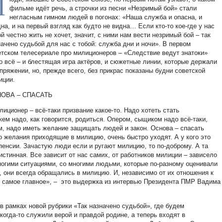
Л
фильме идёт речь, а строчки из песни «Незримый бой» стали
негласным гимном людей в погонах: «Наша служба и опасна, и
на, и на первый взгляд как будто не видна… Если кто-то кое-где у нас
й честно жить не хочет, значит, с ними нам вести незримый бой – так
начено судьбой для нас с тобой: служба дни и ночи». В первом
етском телесериале про милиционеров – «Следствие ведут знатоки»
о всё – и блестящая игра актёров, и сюжетные линии, которые держали
апряжении, но, прежде всего, без прикрас показаны будни советской
иции.
ОВА – СПАСАТЬ
лиционер – всё-таки призвание какое-то. Надо хотеть стать
ем надо, как говорится, родиться. Опером, сыщиком надо всё-таки,
м, надо иметь желание защищать людей и закон. Основа – спасать
о желания приходящие в милицию, очень быстро уходят. А у кого это
 пенсии. Зачастую люди если и ругают милицию, то по-доброму. А та
истинная. Все зависит от нас самих, от работников милиции – зависело
многими ситуациями, со многими людьми, которые по-разному оценивали
, они всегда обращались в милицию. И, независимо от их отношения к
о самое главное», – это выдержка из интервью Президента ПМР Вадима
в рамках новой рубрики «Так назначено судьбой», где будем
когда-то служили верой и правдой родине, а теперь входят в