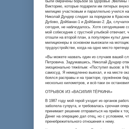
были омрачены борьбой за здоровье Эвелины 
Викторию, которые подарили им пятерых внуков
милицию участковым и параллельно учился на 
Николай Дундер следил за порядком в Красном
Дубово, Дойбанах-1 и Дойбанах-2. Да, случалос
сегодня, не наблюдалось. Хотя сегодняшние со
мой собеседник с грустной улыбкой отвечает,
отошли на второй план, а популярен культ ден
милиционеры в основном выезжали на мотоцик
трудоустройстве, когда на одно место претенд
«Вы можете назвать один из случаев вашей сл
Петровича. Задумавшись, Николай Дундер отве
эмоционально тяжёлым: «Поступил вызов: в Но
самосуд. Я немедленно выехал, и на месте ок
боялся расправы и на тракторе, гружённом би
несколько километров, и всё-таки он останови
ОТРЫВОК ИЗ «ВАСИЛИЯ ТЁРКИНА»
В 1987 году мой герой уходит из органов рабо
заболела супруга, и требовалась срочная опер
принимает решение отправиться на приём к то
Денег на операцию дал отец, но с условием, чт
пренебрежительного отношения к нему.