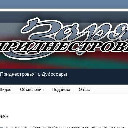
Приднестровья" г. Дубоссары
Видео
Объявления
Подписка
О нас
ие»
юди, жившие в Советском Союзе, по первым нотам узнают, о каком