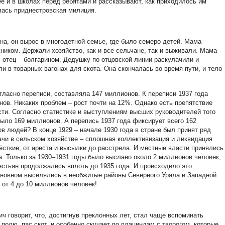
е и в школах перед ребятами и рассказывают, как приходилось им
лась приднестровская милиция.
а, он вырос в многодетной семье, где было семеро детей. Мама
ником. Держали хозяйство, как и все сельчане, так и выживали. Мама
, отец – болгарином. Дедушку по отцовской линии раскулачили и
ли в товарных вагонах для скота. Она скончалась во время пути, и тело
гласно переписи, составляла 147 миллионов. К переписи 1937 года
ов. Никаких проблем – рост почти на 12%. Однако есть препятствие
сти. Согласно статистике и выступлениям высших руководителей того
было 169 миллионов. А перепись 1937 года фиксирует всего 162
в людей? В конце 1929 – начале 1930 года в стране был принят ряд
чи в сельском хозяйстве – сплошная коллективизация и ликвидация
сткие, от ареста и высылки до расстрела. И местные власти принялись
а. Только за 1930–1931 годы было выслано около 2 миллионов человек,
естьян продолжались вплоть до 1935 года. И происходило это
новном выселялись в необжитые районы Северного Урала и Западной
 от 4 до 10 миллионов человек!
ч говорит, что, достигнув преклонных лет, стал чаще вспоминать
полю, пас скот, и особенно скучает по плациндам с творогом, которые