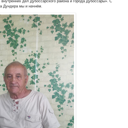
внутренних дел Дубоссарского района и города Дубоссары». С
а Дундера мы и начнём.