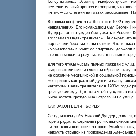
Консультировал Эвелину Тимофеевну сам Нико
неутешительный прогноз и говорили, что посл
пять», – со слезами на глазах рассказывает Н
Во время конфликта на Днестре в 1992 году м
направлениях. Его командиром был Сергей Ни
Дундера он вынужден был уехать в Россию. Ко
возглавлял медвытрезвитель. Не секрет, что 
пор начали бороться с пьянством. Что только
«мариновали» в бочке со спиртным, держали в
это не приносило результатов, и пьяниц в гор
Для того чтобы убрать пьяных граждан с улиц,
вытрезвители имели главным образом статус с
на оказание медицинской и социальной помощ
мог принять контрастный душ или ванну, опох
некоторых медвытрезвителях в 1930-х годах р
грязную одежду. Для того чтобы угодить в выт
было застать гражданина нетрезвым на улице.
КАК ЗАКОН ВЕЛИТ БОЙЦУ
Сегодняшним днём Николай Дундер доволен, в
горе и радость. Сериалы про милиционеров мой 
читает книги советских авторов. Улыбнувшись,
наизусть отрывок из произведения Александра