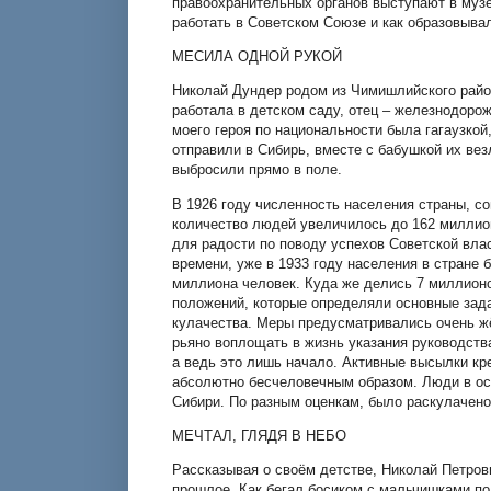
правоохранительных органов выступают в музе
работать в Советском Союзе и как образовыва
МЕСИЛА ОДНОЙ РУКОЙ
Николай Дундер родом из Чимишлийского район
работала в детском саду, отец – железнодорож
моего героя по национальности была гагаузкой
отправили в Сибирь, вместе с бабушкой их вез
выбросили прямо в поле.
В 1926 году численность населения страны, со
количество людей увеличилось до 162 миллион
для радости по поводу успехов Советской вла
времени, уже в 1933 году населения в стране 
миллиона человек. Куда же делись 7 миллионо
положений, которые определяли основные зада
кулачества. Меры предусматривались очень жё
рьяно воплощать в жизнь указания руководств
а ведь это лишь начало. Активные высылки кр
абсолютно бесчеловечным образом. Люди в ос
Сибири. По разным оценкам, было раскулачено
МЕЧТАЛ, ГЛЯДЯ В НЕБО
Рассказывая о своём детстве, Николай Петрови
прошлое. Как бегал босиком с мальчишками по 