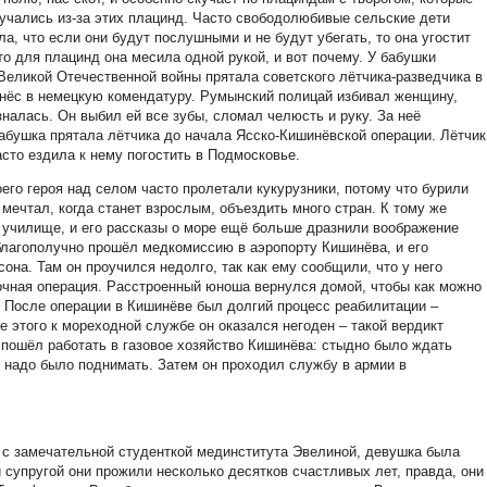
учались из-за этих плацинд. Часто свободолюбивые сельские дети
ла, что если они будут послушными и не будут убегать, то она угостит
то для плацинд она месила одной рукой, и вот почему. У бабушки
Великой Отечественной войны прятала советского лётчика-разведчика в
онёс в немецкую комендатуру. Румынский полицай избивал женщину,
зналась. Он выбил ей все зубы, сломал челюсть и руку. За неё
бабушка прятала лётчика до начала Ясско-Кишинёвской операции. Лётчик
асто ездила к нему погостить в Подмосковье.
го героя над селом часто пролетали кукурузники, потому что бурили
 мечтал, когда станет взрослым, объездить много стран. К тому же
 училище, и его рассказы о море ещё больше дразнили воображение
благополучно прошёл медкомиссию в аэропорту Кишинёва, и его
на. Там он проучился недолго, так как ему сообщили, что у него
очная операция. Расстроенный юноша вернулся домой, чтобы как можно
. После операции в Кишинёве был долгий процесс реабилитации –
е этого к мореходной службе он оказался негоден – такой вердикт
 пошёл работать в газовое хозяйство Кишинёва: стыдно было ждать
 надо было поднимать. Затем он проходил службу в армии в
 с замечательной студенткой мединститута Эвелиной, девушка была
 супругой они прожили несколько десятков счастливых лет, правда, они