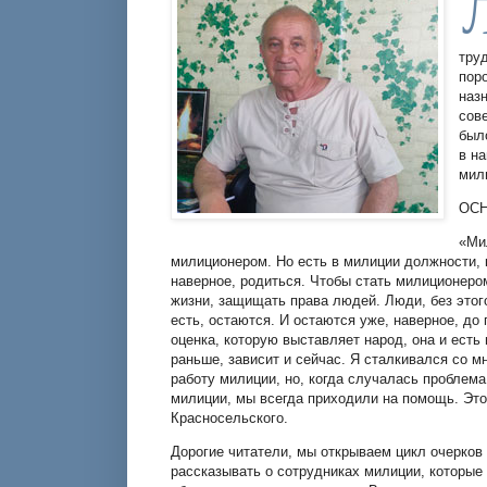
труд
поро
наз
сов
был
в н
мил
ОСН
«Ми
милиционером. Но есть в милиции должности, к
наверное, родиться. Чтобы стать милиционеро
жизни, защищать права людей. Люди, без этог
есть, остаются. И остаются уже, наверное, до
оценка, которую выставляет народ, она и есть 
раньше, зависит и сейчас. Я сталкивался со 
работу милиции, но, когда случалась проблема
милиции, мы всегда приходили на помощь. Эт
Красносельского.
Дорогие читатели, мы открываем цикл очерков 
рассказывать о сотрудниках милиции, которые 