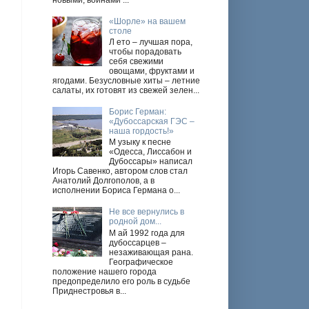
новыми, войнами ...
«Шорле» на вашем
столе
Л ето – лучшая пора,
чтобы порадовать
себя свежими
овощами, фруктами и
ягодами. Безусловные хиты – летние
салаты, их готовят из свежей зелен...
Борис Герман:
«Дубоссарская ГЭС –
наша гордость!»
М узыку к песне
«Одесса, Лиссабон и
Дубоссары» написал
Игорь Савенко, автором слов стал
Анатолий Долгополов, а в
исполнении Бориса Германа о...
Не все вернулись в
родной дом...
М ай 1992 года для
дубоссарцев –
незаживающая рана.
Географическое
положение нашего города
предопределило его роль в судьбе
Приднестровья в...