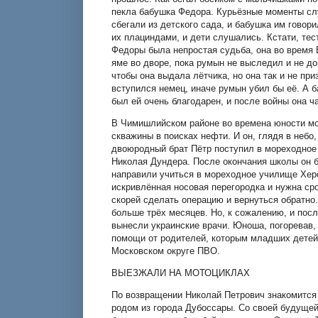
пекла бабушка Федора. Курьёзные моменты сл
сбегали из детского сада, и бабушка им говори
их плациндами, и дети слушались. Кстати, тес
Федоры была непростая судьба, она во время 
яме во дворе, пока румын не выследил и не д
чтобы она выдала лётчика, но она так и не при
вступился немец, иначе румын убил бы её. А 
был ей очень благодарен, и после войны она ч
В Чимишлийском районе во времена юности мое
скважины в поисках нефти. И он, глядя в небо,
двоюродный брат Пётр поступил в мореходное
Николая Дундера. После окончания школы он 
направили учиться в мореходное училище Херсо
искривлённая носовая перегородка и нужна ср
скорей сделать операцию и вернуться обратно
больше трёх месяцев. Но, к сожалению, и посл
вынесли украинские врачи. Юноша, погоревав,
помощи от родителей, которым младших детей
Московском округе ПВО.
ВЫЕЗЖАЛИ НА МОТОЦИКЛАХ
По возвращении Николай Петрович знакомится
родом из города Дубоссары. Со своей будущей