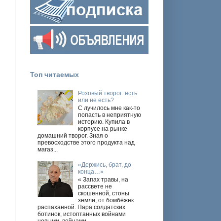
Топ читаемых
Розовый творог: есть
или не есть?
С лучилось мне как-то
попасть в неприятную
историю. Купила в
корпусе на рынке
домашний творог. Зная о
превосходстве этого продукта над
магаз...
«Держись, брат, до
конца…»
« Запах травы, на
рассвете не
скошенной, стоны
земли, от бомбёжек
распаханной. Пара солдатских
ботинок, истоптанных войнами