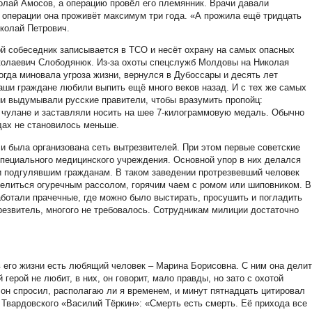
лай Амосов, а операцию провёл его племянник. Врачи давали
е операции она проживёт максимум три года. «А прожила ещё тридцать
иколай Петрович.
ой собеседник записывается в ТСО и несёт охрану на самых опасных
колаевич Слободянюк. Из-за охоты спецслужб Молдовы на Николая
гда миновала угроза жизни, вернулся в Дубоссары и десять лет
наши граждане любили выпить ещё много веков назад. И с тех же самых
 ни выдумывали русские правители, чтобы вразумить пропойц:
 чулане и заставляли носить на шее 7-килограммовую медаль. Обычно
одах не становилось меньше.
 и была организована сеть вытрезвителей. При этом первые советские
пециального медицинского учреждения. Основной упор в них делался
и подгулявшим гражданам. В таком заведении протрезвевший человек
мелиться огуречным рассолом, горячим чаем с ромом или шиповником. В
аботали прачечные, где можно было выстирать, просушить и погладить
резвитель, многого не требовалось. Сотрудникам милиции достаточно
 его жизни есть любящий человек – Марина Борисовна. С ним она делит
герой не любит, в них, он говорит, мало правды, но зато с охотой
 он спросил, располагаю ли я временем, и минут пятнадцать цитировал
 Твардовского «Василий Тёркин»: «Смерть есть смерть. Её прихода все