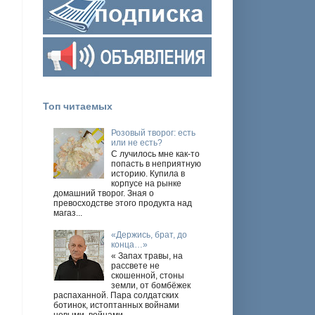
Топ читаемых
Розовый творог: есть
или не есть?
С лучилось мне как-то
попасть в неприятную
историю. Купила в
корпусе на рынке
домашний творог. Зная о
превосходстве этого продукта над
магаз...
«Держись, брат, до
конца…»
« Запах травы, на
рассвете не
скошенной, стоны
земли, от бомбёжек
распаханной. Пара солдатских
ботинок, истоптанных войнами