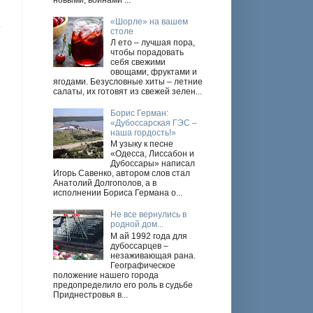
новыми, войнами ...
«Шорле» на вашем
столе
Л ето – лучшая пора,
чтобы порадовать
себя свежими
овощами, фруктами и
ягодами. Безусловные хиты – летние
салаты, их готовят из свежей зелен...
Борис Герман:
«Дубоссарская ГЭС –
наша гордость!»
М узыку к песне
«Одесса, Лиссабон и
Дубоссары» написал
Игорь Савенко, автором слов стал
Анатолий Долгополов, а в
исполнении Бориса Германа о...
Не все вернулись в
родной дом...
М ай 1992 года для
дубоссарцев –
незаживающая рана.
Географическое
положение нашего города
предопределило его роль в судьбе
Приднестровья в...