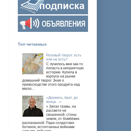
Топ читаемых
Розовый творог: есть
или не есть?
С лучилось мне как-то
попасть в неприятную
историю. Купила в
корпусе на рынке
домашний творог. Зная о
превосходстве этого продукта над
магаз...
В
«Держись, брат, до
конца…»
« Запах травы, на
рассвете не
скошенной, стоны
земли, от бомбёжек
распаханной. Пара солдатских
ботинок, истоптанных войнами