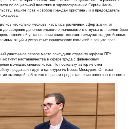
тета по социальной политике и здравоохранению Сергей Чебан,
льству, защите прав и свобод граждан Кристина Ли и председатель
Кохтарева.
дились несколько месяцев, касались различных сфер жизни: от
в до введения дополнительного оплачиваемого отпуска для волонтёров
предложения об установлении свидетельского иммунитета для бывших
ламных акций и устранение юридических коллизий в защите прав
ений участников первое место присудили студенту юрфака ПГУ
 институт наставничества в сфере труда с финансовым
ение молодых специалистов. Но поскольку автор не смог
работу представил друг и однокурсник Борис Москурел. Он тоже
нятие «молодой работник» с правом предоставления налогового вычета.