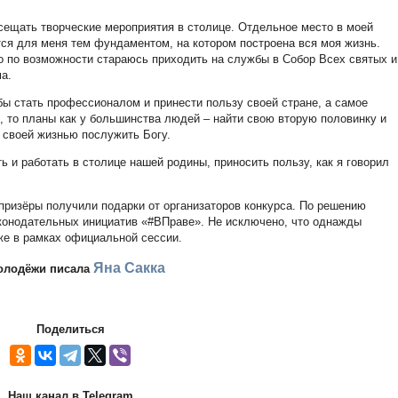
сещать творческие мероприятия в столице. Отдельное место в моей
тся для меня тем фундаментом, на котором построена вся моя жизнь.
о по возможности стараюсь приходить на службы в Собор Всех святых и
а.
бы стать профессионалом и принести пользу своей стране, а самое
, то планы как у большинства людей – найти свою вторую половинку и
й своей жизнью послужить Богу.
 и работать в столице нашей родины, приносить пользу, как я говорил
ризёры получили подарки от организаторов конкурса. По решению
аконодательных инициатив «#ВПраве». Не исключено, что однажды
же в рамках официальной сессии.
Яна Сакка
олодёжи писала
Поделиться
Наш канал в Telegram