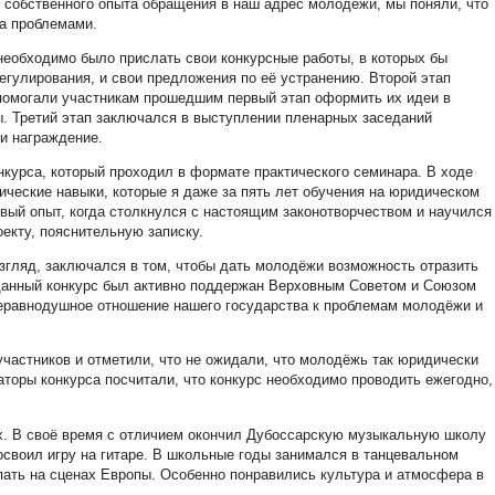
з собственного опыта обращения в наш адрес молодёжи, мы поняли, что
а проблемами.
 необходимо было прислать свои конкурсные работы, в которых бы
гулирования, и свои предложения по её устранению. Второй этап
 помогали участникам прошедшим первый этап оформить их идеи в
. Третий этап заключался в выступлении пленарных заседаний
 и награждение.
онкурса, который проходил в формате практического семинара. В ходе
ические навыки, которые я даже за пять лет обучения на юридическом
рвый опыт, когда столкнулся с настоящим законотворчеством и научился
екту, пояснительную записку.
згляд, заключался в том, чтобы дать молодёжи возможность отразить
 данный конкурс был активно поддержан Верховным Советом и Союзом
неравнодушное отношение нашего государства к проблемам молодёжи и
частников и отметили, что не ожидали, что молодёжь так юридически
аторы конкурса посчитали, что конкурс необходимо проводить ежегодно,
ях. В своё время с отличием окончил Дубоссарскую музыкальную школу
освоил игру на гитаре. В школьные годы занимался в танцевальном
пать на сценах Европы. Особенно понравились культура и атмосфера в