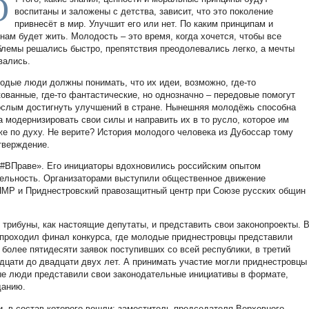
О
воспитаны и заложены с детства, зависит, что это поколение
привнесёт в мир. Улучшит его или нет. По каким принципам и
онам будет жить. Молодость – это время, когда хочется, чтобы все
блемы решались быстро, препятствия преодолевались легко, а мечты
вались.
одые люди должны понимать, что их идеи, возможно, где-то
кованные, где-то фантастические, но однозначно – передовые помогут
ослым достигнуть улучшений в стране. Нынешняя молодёжь способна
а модернизировать свои силы и направить их в то русло, которое им
же по духу. Не верите? История молодого человека из Дубоссар тому
тверждение.
«#ВПраве». Его инициаторы вдохновились российским опытом
ельность. Организаторами выступили общественное движение
ПМР и Приднестровский правозащитный центр при Союзе русских общин
трибуны, как настоящие депутаты, и представить свои законопроекты. 
 проходил финал конкурса, где молодые приднестровцы представили
более пятидесяти заявок поступивших со всей республики, в третий
адцати до двадцати двух лет. А принимать участие могли приднестровцы
ые люди представили свои законодательные инициативы в формате,
данию.
, в состав которого вошли: заместитель председателя Верховного