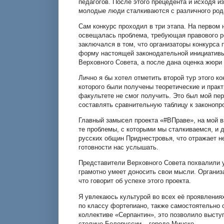
педагогов. После этого прецедента и исходя и
молодые люди сталкиваются с различного род
Сам конкурс проходил в три этапа. На первом
освещалась проблема, требующая правового ре
заключался в том, что организаторы конкурса
форму настоящей законодательной инициативы
Верховного Совета, а после дана оценка жюри
Лично я бы хотел отметить второй тур этого к
которого были получены теоретические и практ
факультете не смог получить. Это был мой пе
составлять сравнительную таблицу к законопро
Главный замысел проекта «#ВПраве», на мой в
те проблемы, с которыми мы сталкиваемся, и
русских общин Приднестровья, что отражает 
готовности нас услышать.
Представители Верховного Совета похвалили у
грамотно умеет доносить свои мысли. Организ
что говорит об успехе этого проекта.
Я увлекаюсь культурой во всех её проявлени
по классу фортепиано, также самостоятельно 
коллективе «Серпантин», это позволило высту
столице Белоруссии – городе Минске.