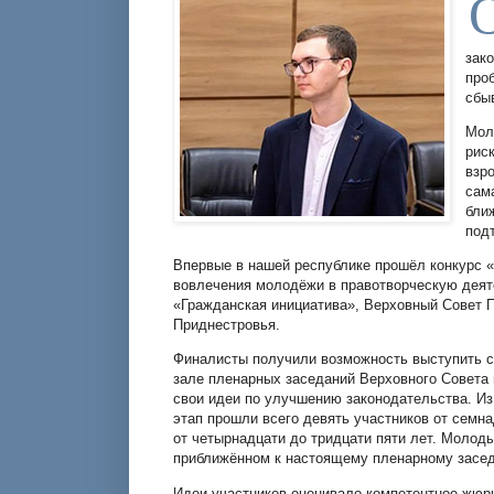
зак
про
сбы
Мол
рис
взр
сам
бли
под
Впервые в нашей республике прошёл конкурс 
вовлечения молодёжи в правотворческую деят
«Гражданская инициатива», Верховный Совет 
Приднестровья.
Финалисты получили возможность выступить с 
зале пленарных заседаний Верховного Совета
свои идеи по улучшению законодательства. Из 
этап прошли всего девять участников от семн
от четырнадцати до тридцати пяти лет. Молод
приближённом к настоящему пленарному засе
Идеи участников оценивало компетентное жюри