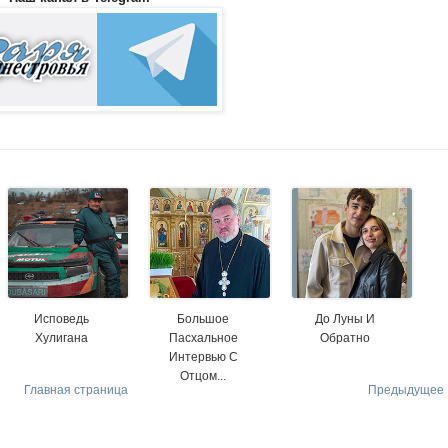
Исповедь
Большое
До Луны И
Хулигана
Пасхальное
Обратно
Интервью С
Отцом...
Главная страница
Предыдущее