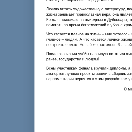
Люблю читать художественную литературу, по
жизни занимает православная вера, она являе
Когда я приезжаю на выходные в Дубоссары, т
помогать во время богослужений и уборке храм
Что касается планов на жизнь – мне хотелось 
главное – людям. А что касается личной жизни
построить семью. Но всё же, хотелось бы все
После окончания учёбы планирую остаться жить
ранее, государству и людям!
Всем участникам финала вручили дипломы, а п
экспертов лучшие проекты вошли в сборник з
парламентарии вернутся к этим разработкам у
О м