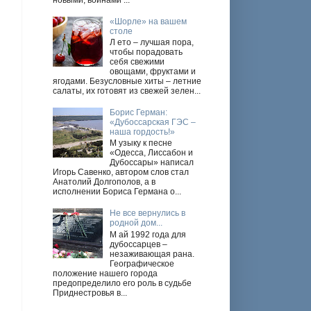
новыми, войнами ...
«Шорле» на вашем
столе
Л ето – лучшая пора,
чтобы порадовать
себя свежими
овощами, фруктами и
ягодами. Безусловные хиты – летние
салаты, их готовят из свежей зелен...
Борис Герман:
«Дубоссарская ГЭС –
наша гордость!»
М узыку к песне
«Одесса, Лиссабон и
Дубоссары» написал
Игорь Савенко, автором слов стал
Анатолий Долгополов, а в
исполнении Бориса Германа о...
Не все вернулись в
родной дом...
М ай 1992 года для
дубоссарцев –
незаживающая рана.
Географическое
положение нашего города
предопределило его роль в судьбе
Приднестровья в...