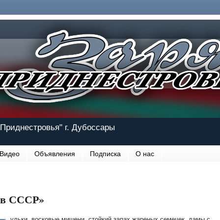
Приднестровья" г. Дубоссары
Видео
Объявления
Подписка
О нас
о в СССР»
ульки, восковые мишени, стойкий запах жареных семечек, дамы с