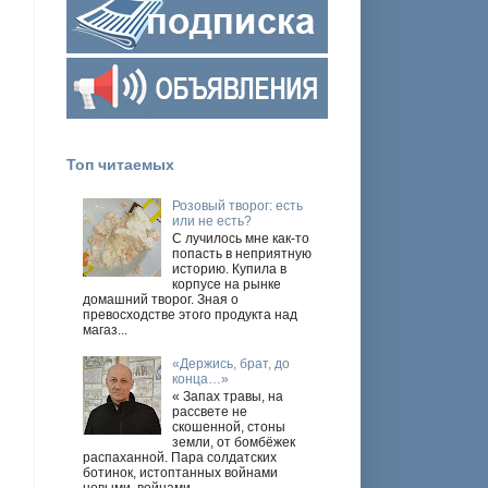
е
Топ читаемых
Розовый творог: есть
или не есть?
С лучилось мне как-то
попасть в неприятную
историю. Купила в
корпусе на рынке
домашний творог. Зная о
превосходстве этого продукта над
магаз...
«Держись, брат, до
конца…»
« Запах травы, на
рассвете не
скошенной, стоны
земли, от бомбёжек
распаханной. Пара солдатских
ботинок, истоптанных войнами