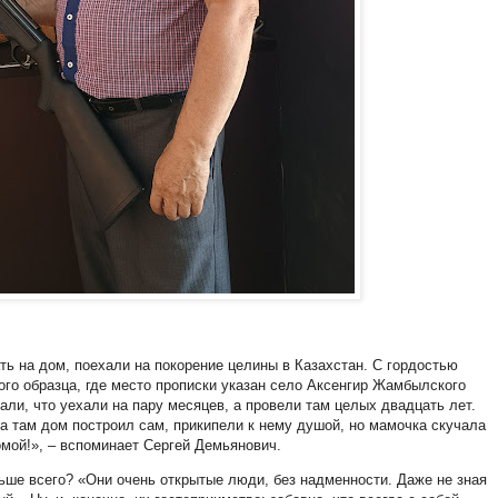
ть на дом, поехали на покорение целины в Казахстан. С гордостью
ого образца, где место прописки указан село Аксенгир Жамбылского
ли, что уехали на пару месяцев, а провели там целых двадцать лет.
па там дом построил сам, прикипели к нему душой, но мамочка скучала
омой!», – вспоминает Сергей Демьянович.
льше всего? «Они очень открытые люди, без надменности. Даже не зная