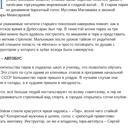
П
начёсами торгующими мороженым и сладкой ватой… В старом парк
из динамиков бархатный голос Муслима Магомаева и звонкой
ары Миансаровой.
и уважаемые читатели старшего поколения наверняка помнят, как в
етское время в Дубоссарах был тир. В тенистой аллее парка за три
ейки можно было вдоволь пострелять по мишеням в тире и представить
я метким стрелком. Мальчишки после уроков тайком от родителей
рей спешили попасть «в яблочко» и просто поговорить по душам с
труктором у которого в зубах всегда была самокрутка.
 – АВТОБУС
роительства тиров в подвалах школ и училищ, что позволило обучать
 Это стало по сути одним из ключевых этапов в программе начальной
е СССР большинство тиров пришло в упадок. В лучшем случае они
я и склады, а в худшем пришли в негодность.
тся, всё больше людей ностальгируют по всему советскому, и тир не
 развиваться стрелковый вид спорта, в городах открылись сотни клубов-
овом стекле красуется яркая надпись – «Тир», возле него стайкой
тир? Колоритный мужчина в шляпе, голос с хрипотцой приветливо
ать винтовку. Инструктор, он же и владелец тира-автобуса – Сергей