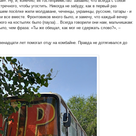
». Ну, и, конечно, их гостеприимство: забавно, что всегда с собой
речного, чтобы угостить. Никогда не забуду, как в первый раз
шем посёлке жили молдаване, чеченцы, украинцы, русские, татары - и
и все вместе. Фронтовиков много было, и замечу, что каждый вечер
ного на костылях было (пауза)... Всегда говорили они нам, мальчишкам:
ыло, чем фраза: «Ты же обещал, как мог не сдержать слово?», –
двенадцати лет помогал отцу на комбайне. Правда не дотягивался до