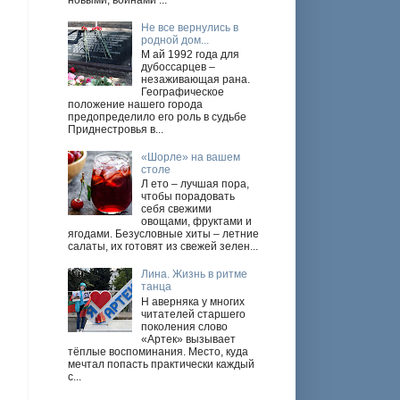
новыми, войнами ...
Не все вернулись в
родной дом...
М ай 1992 года для
дубоссарцев –
незаживающая рана.
Географическое
положение нашего города
предопределило его роль в судьбе
Приднестровья в...
«Шорле» на вашем
столе
Л ето – лучшая пора,
чтобы порадовать
себя свежими
овощами, фруктами и
ягодами. Безусловные хиты – летние
салаты, их готовят из свежей зелен...
Лина. Жизнь в ритме
танца
Н аверняка у многих
читателей старшего
поколения слово
«Артек» вызывает
тёплые воспоминания. Место, куда
мечтал попасть практически каждый
с...