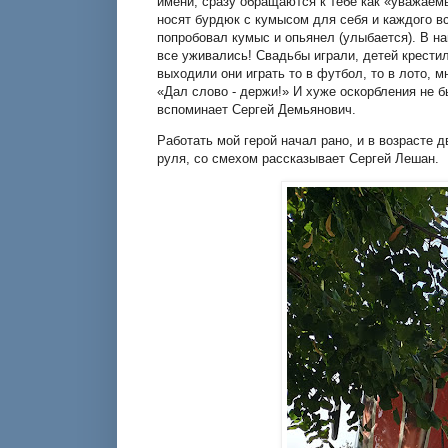
имени, сразу обращаются к тебе как «уважаемый
носят бурдюк с кумысом для себя и каждого вст
попробовал кумыс и опьянел (улыбается). В на
все уживались! Свадьбы играли, детей крестил
выходили они играть то в футбол, то в лото, м
«Дал слово - держи!» И хуже оскорбления не б
вспоминает Сергей Демьянович.
Работать мой герой начал рано, и в возрасте 
руля, со смехом рассказывает Сергей Лешан.