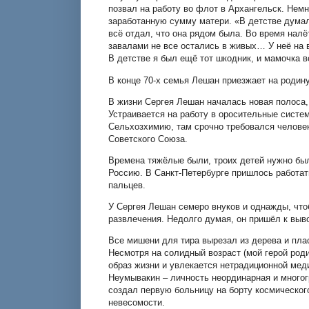
позвал на работу во флот в Архангельск. Немн
заработанную сумму матери. «В детстве думал,
всё отдал, что она рядом была. Во время налё
завалами не все остались в живых… У неё на в
В детстве я был ещё тот шкодник, и мамочка в
В конце 70-х семья Лешан приезжает на родин
В жизни Сергея Лешан началась новая полоса,
Устраивается на работу в оросительные систе
Сельхозхимию, там срочно требовался человек
Советского Союза.
Времена тяжёлые были, троих детей нужно был
Россию. В Санкт-Петербурге пришлось работать
пальцев.
У Сергея Лешан семеро внуков и однажды, чтоб
развлечения. Недолго думая, он пришёл к выво
Все мишени для тира вырезал из дерева и пла
Несмотря на солидный возраст (мой герой роди
образ жизни и увлекается нетрадиционной мед
Неумывакин – личность неординарная и много
создал первую больницу на борту космическог
невесомости.