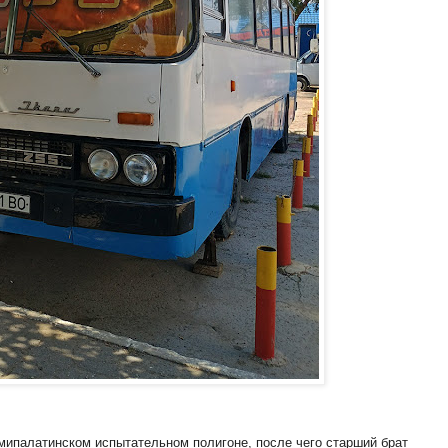
мипалатинском испытательном полигоне, после чего старший брат