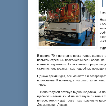
Там
Наш
Сов
коп
себ
ско
инс
ТИР
В начале 70-х по стране прокатилась волна ст
навыкам стрельбы практически всё население.
военной подготовки. К сожалению, при распад
стали использоваться как подсобные помещени
Однако время идёт, всё меняется и возвращае
исключение. К примеру, в России стал активно
тиров.
…Бело-голубой автобус видно издалека, на лоб
щебечут мальчишки. А не заглянуть ли мне в 
интересуется и даёт совет, как правильно держ
Деьмьянович Лешан.