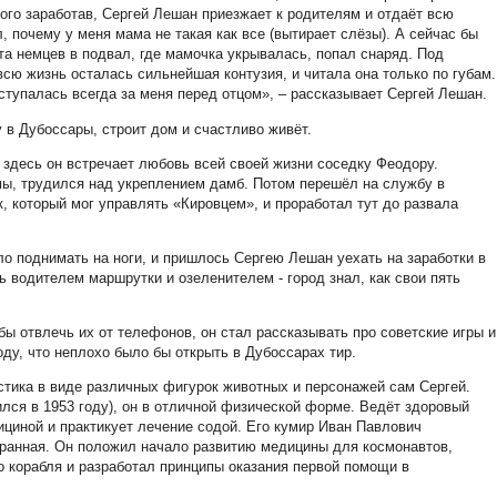
ого заработав, Сергей Лешан приезжает к родителям и отдаёт всю
 почему у меня мама не такая как все (вытирает слёзы). А сейчас бы
та немцев в подвал, где мамочка укрывалась, попал снаряд. Под
сю жизнь осталась сильнейшая контузия, и читала она только по губам.
ступалась всегда за меня перед отцом», – рассказывает Сергей Лешан.
у в Дубоссары, строит дом и счастливо живёт.
 здесь он встречает любовь всей своей жизни соседку Феодору.
мы, трудился над укреплением дамб. Потом перешёл на службу в
, который мог управлять «Кировцем», и проработал тут до развала
о поднимать на ноги, и пришлось Сергею Лешан уехать на заработки в
 водителем маршрутки и озеленителем - город знал, как свои пять
ы отвлечь их от телефонов, он стал рассказывать про советские игры и
ду, что неплохо было бы открыть в Дубоссарах тир.
стика в виде различных фигурок животных и персонажей сам Сергей.
лся в 1953 году), он в отличной физической форме. Ведёт здоровый
ициной и практикует лечение содой. Его кумир Иван Павлович
гранная. Он положил начало развитию медицины для космонавтов,
о корабля и разработал принципы оказания первой помощи в