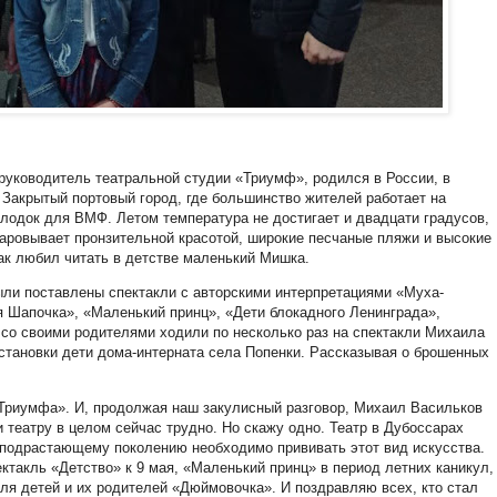
уководитель театральной студии «Триумф», родился в России, в
 Закрытый портовый город, где большинство жителей работает на
лодок для ВМФ. Летом температура не достигает и двадцати градусов,
чаровывает пронзительной красотой, широкие песчаные пляжи и высокие
так любил читать в детстве маленький Мишка.
ли поставлены спектакли с авторскими интерпретациями «Муха-
я Шапочка», «Маленький принц», «Дети блокадного Ленинграда»,
со своими родителями ходили по несколько раз на спектакли Михаила
становки дети дома-интерната села Попенки. Рассказывая о брошенных
 «Триумфа». И, продолжая наш закулисный разговор, Михаил Васильков
 театру в целом сейчас трудно. Но скажу одно. Театр в Дубоссарах
 подрастающему поколению необходимо прививать этот вид искусства.
ектакль «Детство» к 9 мая, «Маленький принц» в период летних каникул,
для детей и их родителей «Дюймовочка». И поздравляю всех, кто стал