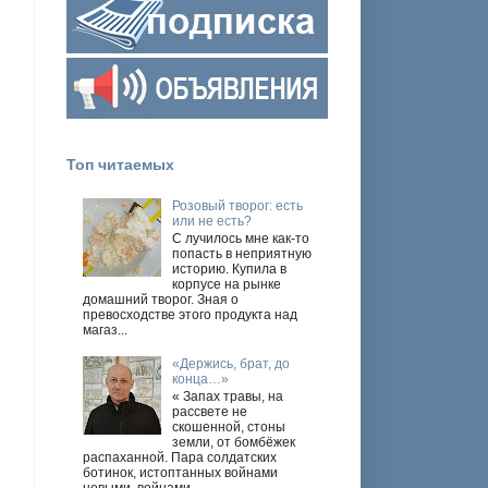
Топ читаемых
Розовый творог: есть
или не есть?
С лучилось мне как-то
попасть в неприятную
историю. Купила в
корпусе на рынке
домашний творог. Зная о
превосходстве этого продукта над
магаз...
«Держись, брат, до
конца…»
« Запах травы, на
рассвете не
скошенной, стоны
земли, от бомбёжек
распаханной. Пара солдатских
ботинок, истоптанных войнами