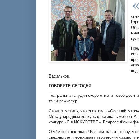
спе
Гор
Обр
мног
кули
Пре
сов
про
огра
под
Васильков.
ГОВОРИТЕ СЕГОДНЯ
Театральная студия скоро отметит своё десяти
так и режиссёр.
Стоит отметить, что спектакль «Осенний блюз
Международный конкурс-фестиваль «Global Asia
конкурс «Я в ИСКУССТВЕ», Всероссийский фес
О чём же спектакль? Как зритель я отвечу, что
средних лет переживает творческий кризис, у 