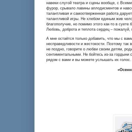
навеки слугой театра и сцены вообще, с Всем
фурор, срывало лавины аплодисментов и навсе
талантливая и самоотверженная работа даруе
талантливой игры. Не хлебом единым жив чело
благополучие, но помимо этого как-то в суете
Любовь, доброта и теплота сердец – пожалуй, 
А мне остаётся только добавить, что мы с вам
несправедливости и жестокости. Поэтому так в
не поздно, говорите о любви своим детям, род
сентиментальными. Не бойтесь из-за гордыни с
рядом с вами и вы можете услышать их голос. 
«Осенн