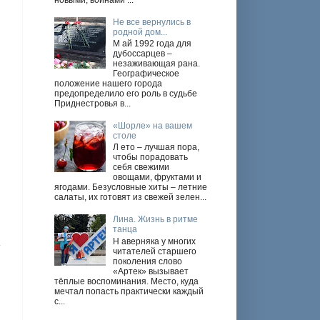
новыми, войнами ...
Не все вернулись в
родной дом...
М ай 1992 года для
дубоссарцев –
незаживающая рана.
Географическое
положение нашего города
предопределило его роль в судьбе
Приднестровья в...
«Шорле» на вашем
столе
Л ето – лучшая пора,
чтобы порадовать
себя свежими
овощами, фруктами и
ягодами. Безусловные хиты – летние
салаты, их готовят из свежей зелен...
Лина. Жизнь в ритме
танца
Н аверняка у многих
читателей старшего
поколения слово
«Артек» вызывает
тёплые воспоминания. Место, куда
мечтал попасть практически каждый
с...