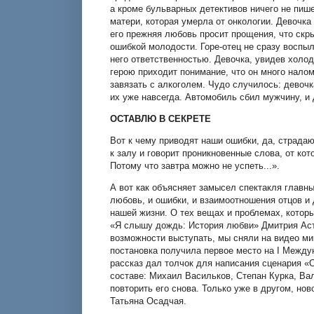
а кроме бульварных детективов ничего не пиш
матери, которая умерла от онкологии. Девочка
его прежняя любовь просит прощения, что скры
ошибкой молодости. Горе-отец не сразу воспы
него ответственностью. Девочка, увидев холод
герою приходит понимание, что он много налом
завязать с алкоголем. Чудо случилось: девочк
их уже навсегда. Автомобиль сбил мужчину, и
ОСТАВЛЮ В СЕКРЕТЕ
Вот к чему приводят наши ошибки, да, страдаю
к залу и говорит проникновенные слова, от кот
Потому что завтра можно не успеть...».
А вот как объясняет замысел спектакля главн
любовь, и ошибки, и взаимоотношения отцов и 
нашей жизни. О тех вещах и проблемах, которы
«Я слышу дождь: История любви» Дмитрия Аста
возможности выступать, мы сняли на видео мин
постановка получила первое место на I Между
рассказ дал толчок для написания сценария «О
составе: Михаил Васильков, Степан Курка, Ва
повторить его снова. Только уже в другом, но
Татьяна Осадчая.