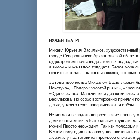
НУЖЕН ТЕАТР!
Михаил Юрьевич Васильков, художественный р
городе Северодвинске Архангельской области.
судостроительном заводе атомных подводных 
а зимой – ниже минус тридцати. Белое море о
гранитные скалы – словно из сказок, которые 
За годы творчества Михаилом Васильковым бы
Цокотуха», «Подарок золотой рыбки», «Красна
«Одиночество». Мальчишки и девчонки вместе 
Василькова. Но особо восторженно приняли по
детях, у моего героя наворачиваются слёзы.
Не могла я не задать вопроса, какие планы у
делится мыслями: «Театральным труппам, да и
нужен! Просто необходим. Так как молодому и
В этом полугодии в планах у нас поставить сп
а сейчас у нас готовится премьера спектакля 