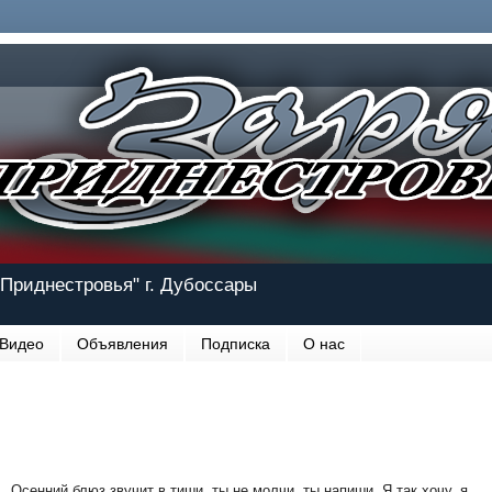
Приднестровья" г. Дубоссары
Видео
Объявления
Подписка
О нас
Осенний блюз звучит в тиши, ты не молчи, ты напиши. Я так хочу, я