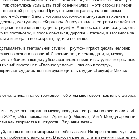
«
так стремлюсь услышать твой осенний блюз» – эти строки из песни
советской рок-группы «Присутствие» не раз звучали во время
ктакля «Осенний блюз», который состоялся в минувшие выходные в
одском доме культуры «Коржево». А представила театральное действо
азцовая театральная студия «Триумф». Мне посчастливилось увидеть
о их постановок, и после спектакля, дорогие читатели, я заглянула за
сы и выведала все секреты, ну, или почти все.
дставляете, в театральной студии «Триумф» играют десять человек
ершенно разного возраста! И восьми лет, и семнадцати, и, между
чим, любой желающий дубоссарец может прийти в студию: возрастных
ничений просто нет. «Главное условие – любовь к театру», –
чёркивает художественный руководитель студии «Триумф» Михаил
летие, а пока планов громадьё – об этом мне говорят как юные актёры,
» был удостоен наград на международных театральных фестивалях: «II
-2024», «Моё призвание – Артист» (г. Москва), IV и V Международный
тиваль творчества и искусств «Звучание лета».
 уйдёте вы с него с мокрыми от слёз глазами. История такова: мужчина
него проблемы с алкоголем. В юности мечтал стать великим писателем,