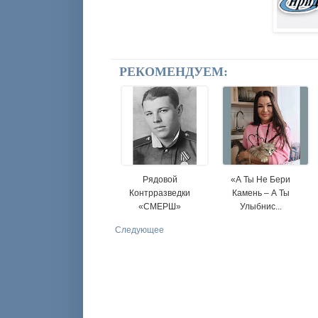
РЕКОМЕНДУЕМ:
Рядовой
«А Ты Не Бери
Контрразведки
Камень – А Ты
«СМЕРШ»
Улыбнис...
Следующее