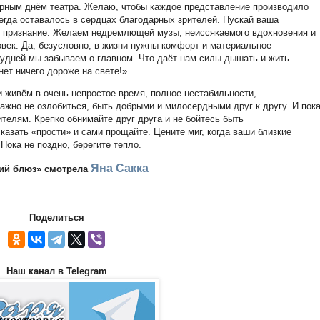
ирным днём театра. Желаю, чтобы каждое представление производило
гда оставалось в сердцах благодарных зрителей. Пускай ваша
т признание. Желаем недремлющей музы, неиссякаемого вдохновения и
век. Да, безусловно, в жизни нужны комфорт и материальное
 будней мы забываем о главном. Что даёт нам силы дышать и жить.
нет ничего дороже на свете!».
и живём в очень непростое время, полное нестабильности,
ажно не озлобиться, быть добрыми и милосердными друг к другу. И пок
ителям. Крепко обнимайте друг друга и не бойтесь быть
казать «прости» и сами прощайте. Цените миг, когда ваши близкие
Пока не поздно, берегите тепло.
Яна Сакка
ий блюз» смотрела
Поделиться
Наш канал в Telegram