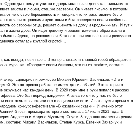
ет. Однажды к нему стучится в дверь маленькая девочка с письмом от
 ищет заботы и любви, отец же растерян. Он читает письмо, в котором
ла от него свою беременность и говорит, что их расставание было
лал к дочери отцовскими чувствами и был рассержен свалившейся на
ность со стороны отца, решает сбежать из дому и бродяжничать. И тут к
ал в жизни дров. Он ищет девочку и решает изменить образ жизни и
а была найдена, но роковая неизбежность пришла всё-таки и разлучила
 девочка осталась круглой сиротой…
т, как всегда, невинные… В конце спектакля главный герой обращается
орых мурашки: «Говорите своим близким, что вы их любите, сегодня.
ый актёр, сценарист и режиссёр Михаил Юрьевич Васильков: «Это и
детей. Эта авторская работа не имеет дат и событий. Это история о
е окружают нас каждый день. В 2020 году мне в руки попался рассказ
фьева. Это был период пандемии. А из-за того что у нас не было
и-спектакль и выложили его в социальные сети. И вот спустя время эта
народном конкурсе-фестивале «В ожидании сказки». И именно этот
сенний блюз», премьера которого состоялась 17 июля 2021 года. В
лерия Андреева и Мадина Мухамед. Спустя 3 года наш коллектив решил
вом, составе: Михаил Васильков, Степан Курка, Евгения Захарчук и