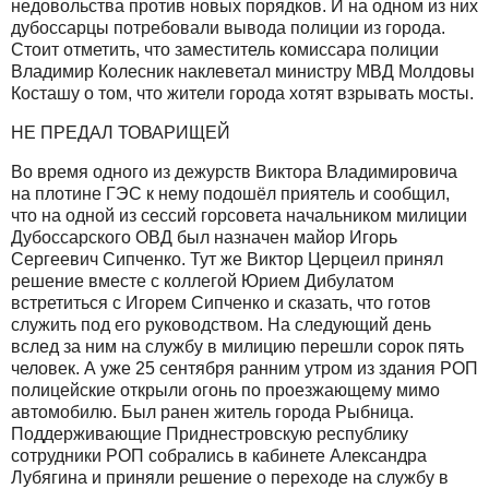
недовольства против новых порядков. И на одном из них
дубоссарцы потребовали вывода полиции из города.
Стоит отметить, что заместитель комиссара полиции
Владимир Колесник наклеветал министру МВД Молдовы
Косташу о том, что жители города хотят взрывать мосты.
НЕ ПРЕДАЛ ТОВАРИЩЕЙ
Во время одного из дежурств Виктора Владимировича
на плотине ГЭС к нему подошёл приятель и сообщил,
что на одной из сессий горсовета начальником милиции
Дубоссарского ОВД был назначен майор Игорь
Сергеевич Сипченко. Тут же Виктор Церцеил принял
решение вместе с коллегой Юрием Дибулатом
встретиться с Игорем Сипченко и сказать, что готов
служить под его руководством. На следующий день
вслед за ним на службу в милицию перешли сорок пять
человек. А уже 25 сентября ранним утром из здания РОП
полицейские открыли огонь по проезжающему мимо
автомобилю. Был ранен житель города Рыбница.
Поддерживающие Приднестровскую республику
сотрудники РОП собрались в кабинете Александра
Лубягина и приняли решение о переходе на службу в