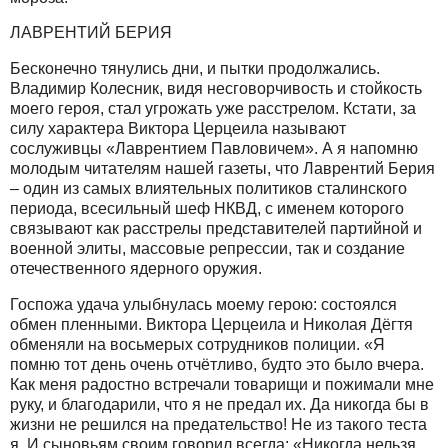
ЛАВРЕНТИЙ БЕРИЯ
Бесконечно тянулись дни, и пытки продолжались.
Владимир Колесник, видя несговорчивость и стойкость
моего героя, стал угрожать уже расстрелом. Кстати, за
силу характера Виктора Церцеила называют
сослуживцы «Лаврентием Павловичем». А я напомню
молодым читателям нашей газеты, что Лаврентий Берия
– один из самых влиятельных политиков сталинского
периода, всесильный шеф НКВД, с именем которого
связывают как расстрелы представителей партийной и
военной элиты, массовые репрессии, так и создание
отечественного ядерного оружия.
Госпожа удача улыбнулась моему герою: состоялся
обмен пленными. Виктора Церцеила и Николая Дёгтя
обменяли на восьмерых сотрудников полиции. «Я
помню тот день очень отчётливо, будто это было вчера.
Как меня радостно встречали товарищи и пожимали мне
руку, и благодарили, что я не предал их. Да никогда бы в
жизни не решился на предательство! Не из такого теста
я. И сыновьям своим говорил всегда: «Никогда нельзя