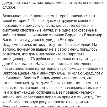
дежурной части, затем продолжил в патрульно-постовой
службе.
Вспоминая своё прошлое, мой герой поделился вот
такой историей. По выходным сотрудники милиции
приходили в дежурную часть, где был телевизор, и
смотрели спортивные матчи. И в одно воскресенье в
кабинет зашёл начальник милиции Борденюк Владимир
Васильевич и удивился, увидев Виктора
Владимировича, потому что у того был выходной. На
вопрос, почему он вышел не в свою смену, пришлось
сознаться, что дома нет телевизора. Зарплата
милиционера в 73 рубля не позволяла его купить, да и
дети были малые. Начальник приказал немедленно
писать заявление на материальную помощь и направил
Виктора Церцеила к министру МВД Николаю Брадулову
в Кишинёв. Виктор Владимирович вспоминает, что
отношения между людьми были в советские времена
очень тёплые и доверительные, и начальник знал, как и
чем живёт каждый сотрудник. Без предварительной
записи мой собеседник попал на приём к министру. Тот,
улыбаясь, протянул руку и спросил о цели визита.
Виктор Церцеил ответил, мол, «выходит, что я