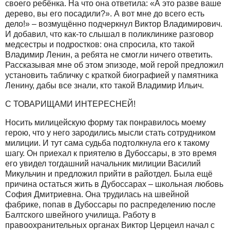
своего ребёнка. На что она ответила: «А это разве ваше
дерево, вы его посадили?». А вот мне до всего есть
дело!» – возмущённо подчеркнул Виктор Владимирович.
И добавил, что как-то слышал в поликлинике разговор
медсестры и подростков: она спросила, кто такой
Владимир Ленин, а ребята не смогли ничего ответить.
Рассказывая мне об этом эпизоде, мой герой предложил
установить табличку с краткой биографией у памятника
Ленину, дабы все знали, кто такой Владимир Ильич.
С ТОВАРИЩАМИ ИНТЕРЕСНЕЙ!
Носить милицейскую форму так понравилось моему
герою, что у него зародились мысли стать сотрудником
милиции. И тут сама судьба подтолкнула его к такому
шагу. Он приехал к приятелю в Дубоссары, в это время
его увидел тогдашний начальник милиции Василий
Микульчин и предложил прийти в райотдел. Была ещё
причина остаться жить в Дубоссарах – школьная любовь
София Дмитриевна. Она трудилась на швейной
фабрике, попав в Дубоссары по распределению после
Балтского швейного училища. Работу в
правоохранительных органах Виктор Церцеил начал с