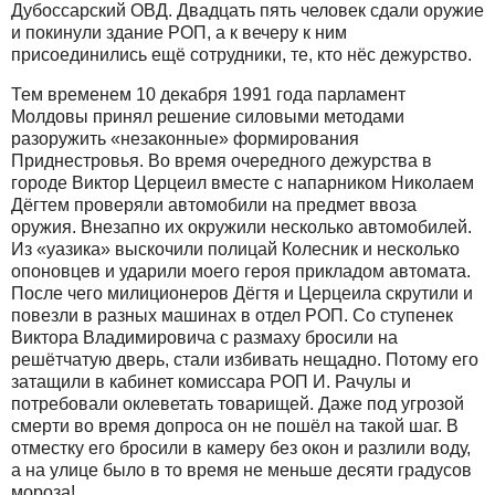
Дубоссарский ОВД. Двадцать пять человек сдали оружие
и покинули здание РОП, а к вечеру к ним
присоединились ещё сотрудники, те, кто нёс дежурство.
Тем временем 10 декабря 1991 года парламент
Молдовы принял решение силовыми методами
разоружить «незаконные» формирования
Приднестровья. Во время очередного дежурства в
городе Виктор Церцеил вместе с напарником Николаем
Дёгтем проверяли автомобили на предмет ввоза
оружия. Внезапно их окружили несколько автомобилей.
Из «уазика» выскочили полицай Колесник и несколько
опоновцев и ударили моего героя прикладом автомата.
После чего милиционеров Дёгтя и Церцеила скрутили и
повезли в разных машинах в отдел РОП. Со ступенек
Виктора Владимировича с размаху бросили на
решётчатую дверь, стали избивать нещадно. Потому его
затащили в кабинет комиссара РОП И. Рачулы и
потребовали оклеветать товарищей. Даже под угрозой
смерти во время допроса он не пошёл на такой шаг. В
отместку его бросили в камеру без окон и разлили воду,
а на улице было в то время не меньше десяти градусов
мороза!