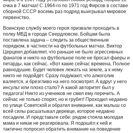
очка в 7 матчах! С 1964-го по 1971 год Фирсов в составе
сборной СССР восемь раз подряд выигрывал мировое
первенство.
Воинскую службу моего героя призвали проходить в
полку МВД в городе Свердловске. Бойцам была
поставлена задача – следить за общественным
порядком, в частности на футбольных матчах. Виктор
Церцеил добавляет, что раньше не было агрессивных
фанатов и никто на футбольное поле не бросал фаеры и
петарды, как сейчас. «Вот какие сейчас времена. Полное
равнодушие. Будет человек лежать на земле, а к нему
никто не подойдёт. Сразу подумают, что алкоголик
валяется, и брезгливо на него посмотрят. А вдруг у него
инсульт или плохо стало? А какой авторитет был у
педагога! Никто из учеников не смел ему перечить. А
сейчас не только спорят, но и грубят! Проходил недавно
по улице Советской и обратил внимание, как малыш со
всей силы расшатывал деревце, которое недавно
посадили. И представьте себе: рядом стояла молодая
мама и никак не реагировала. Я подошёл к ней и
тактично попросил обратить внимание на поведение