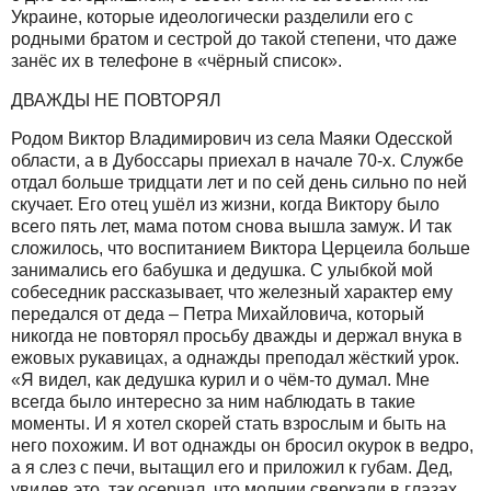
Украине, которые идеологически разделили его с
родными братом и сестрой до такой степени, что даже
занёс их в телефоне в «чёрный список».
ДВАЖДЫ НЕ ПОВТОРЯЛ
Родом Виктор Владимирович из села Маяки Одесской
области, а в Дубоссары приехал в начале 70-х. Службе
отдал больше тридцати лет и по сей день сильно по ней
скучает. Его отец ушёл из жизни, когда Виктору было
всего пять лет, мама потом снова вышла замуж. И так
сложилось, что воспитанием Виктора Церцеила больше
занимались его бабушка и дедушка. С улыбкой мой
собеседник рассказывает, что железный характер ему
передался от деда – Петра Михайловича, который
никогда не повторял просьбу дважды и держал внука в
ежовых рукавицах, а однажды преподал жёсткий урок.
«Я видел, как дедушка курил и о чём-то думал. Мне
всегда было интересно за ним наблюдать в такие
моменты. И я хотел скорей стать взрослым и быть на
него похожим. И вот однажды он бросил окурок в ведро,
а я слез с печи, вытащил его и приложил к губам. Дед,
увидев это, так осерчал, что молнии сверкали в глазах.