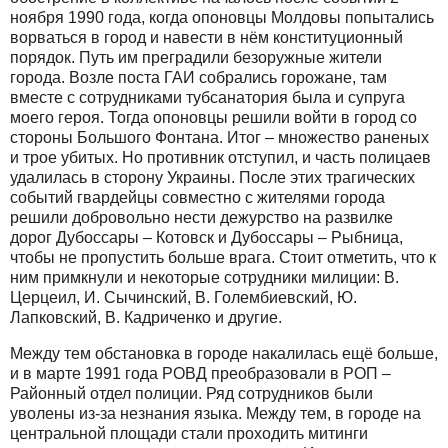
ноября 1990 года, когда опоновцы Молдовы попытались
ворваться в город и навести в нём конституционный
порядок. Путь им преградили безоружные жители
города. Возле поста ГАИ собрались горожане, там
вместе с сотрудниками тубсанатория была и супруга
моего героя. Тогда опоновцы решили войти в город со
стороны Большого Фонтана. Итог – множество раненых
и трое убитых. Но противник отступил, и часть полицаев
удалилась в сторону Украины. После этих трагических
событий гвардейцы совместно с жителями города
решили добровольно нести дежурство на развилке
дорог Дубоссары – Котовск и Дубоссары – Рыбница,
чтобы не пропустить больше врага. Стоит отметить, что к
ним примкнули и некоторые сотрудники милиции: В.
Церцеил, И. Сычинский, В. Голембиевский, Ю.
Лапковский, В. Кадриченко и другие.
Между тем обстановка в городе накалилась ещё больше,
и в марте 1991 года РОВД преобразовали в РОП –
Районный отдел полиции. Ряд сотрудников были
уволены из-за незнания языка. Между тем, в городе на
центральной площади стали проходить митинги