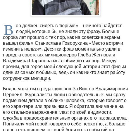
В
ор должен сидеть в тюрьме» – немного найдётся
людей, которые бы не знали эту фразу. Больше
сорока лет прошло с тех пор, как на советские экраны
вышел фильм Станислава Говорухина «Место встречи
изменить нельзя». Десятки фраз моментально ушли в
народ, а советских милиционеров Глеба Жеглова и
Владимира Шарапова мы любим до сих пор. Между
прочим, для героя моей следующей истории этот фильм
один из самых любимых, ведь он как никто знает работу
сотрудников милиции.
Бодрым шагом в редакцию вошёл Виктор Владимирович
Церцеил. Журналисты люди наблюдательные: мы сразу
подмечаем детали в облике человека, которые говорят о
его характере или привычках. Я обратила внимание на
его стальное выражение глаз: по всей видимости,
служба в правоохранительных органах его так закалила.
Поначалу мой герой говорил о себе неохотно, а больше
о дне сегодняшнем, о своей боли из-за событий на