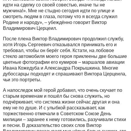
идти на сделку со своей совестью, иначе ты не
мужчина!». Мне не стыдно сегодня идти по улице и
смотреть людям в глаза, потому что я всегда служил
Родине и народу», – убеждённо говорит Виктор
Владимирович Церцеил.
После плена Виктор Владимирович продолжил службу,
хотя Игорь Сергеевич отказывался принимать его и
требовал, чтобы он берёг себя. Кстати, на лобовое
стекло автомобиля моего героя приклеены две большие
цветные фотографии его кумиров – маршалов авиации
Ивана Кожедуба и Александра Покрышкина. Многие
дубоссарцы подходят и спрашивают Виктора Церцеила,
чьи это портреты.
А напоследок мой герой добавил, что очень скучает по
старым временам и пошёл бы снова служить, но
подчёркивает, что система жизни сейчас другая и она
ему не по душе. И с улыбкой рассказывает, как
торжественно отмечали в Советском Союзе День
милиции – заранее к нему готовились, разучивали стихи
и песни. В доказательство своих слов Виктор