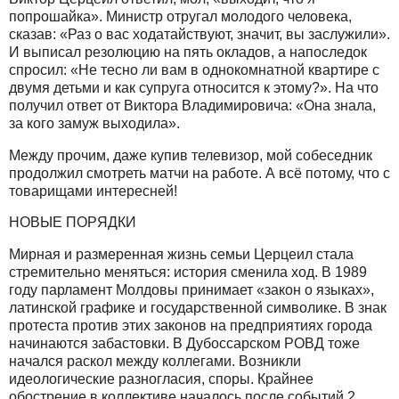
попрошайка». Министр отругал молодого человека,
сказав: «Раз о вас ходатайствуют, значит, вы заслужили».
И выписал резолюцию на пять окладов, а напоследок
спросил: «Не тесно ли вам в однокомнатной квартире с
двумя детьми и как супруга относится к этому?». На что
получил ответ от Виктора Владимировича: «Она знала,
за кого замуж выходила».
Между прочим, даже купив телевизор, мой собеседник
продолжил смотреть матчи на работе. А всё потому, что с
товарищами интересней!
НОВЫЕ ПОРЯДКИ
Мирная и размеренная жизнь семьи Церцеил стала
стремительно меняться: история сменила ход. В 1989
году парламент Молдовы принимает «закон о языках»,
латинской графике и государственной символике. В знак
протеста против этих законов на предприятиях города
начинаются забастовки. В Дубоссарском РОВД тоже
начался раскол между коллегами. Возникли
идеологические разногласия, споры. Крайнее
обострение в коллективе началось после событий 2