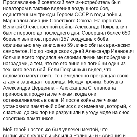
Прославленный советский лётчик-истребитель был
новатором в тактике ведения воздушного боя,
единственным трижды Героем СССР в годы войны,
Маршалом авиации Советского Союза. На фронтах
Великой Отечественной войны Александр Покрышкин
был с первого до последнего дня. Совершил более 650
боевых вылетов, провёл 157 воздушных боёв,
официально ему зачислено 59 лично сбитых вражеских
самолётов. Но до конца своих дней Александр Иванович
больше всего гордился не своими личными победами и
наградами, а тем, что по его вине не погиб ни один из
тех, кого вёл в бой. Если Покрышкин видел, что
ведомого могут сбить, то немедленно прекращал свою
атаку и защищал товарища. Между прочим, бабушка
Александра Церцеила – Александра Степановна
приносила продукты лётчикам, когда они
останавливались в селе. И после войны лётчикам
установили памятный обелиск с их именами, который, к
счастью, до сих пор не разрушили в угоду моде на снос
советских памятников.
Мой герой настолько был увлечён мечтой, что
выписывал журналы «Крылья Родины» и «Авиация и