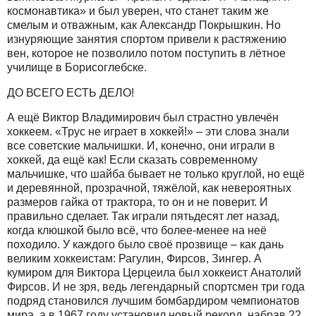
космонавтика» и был уверен, что станет таким же
смелым и отважным, как Александр Покрышкин. Но
изнуряющие занятия спортом привели к растяжению
вен, которое не позволило потом поступить в лётное
училище в Борисоглебске.
ДО ВСЕГО ЕСТЬ ДЕЛО!
А ещё Виктор Владимирович был страстно увлечён
хоккеем. «Трус не играет в хоккей!» – эти слова знали
все советские мальчишки. И, конечно, они играли в
хоккей, да ещё как! Если сказать современному
мальчишке, что шайба бывает не только круглой, но ещё
и деревянной, прозрачной, тяжёлой, как невероятных
размеров гайка от трактора, то он и не поверит. И
правильно сделает. Так играли пятьдесят лет назад,
когда клюшкой было всё, что более-менее на неё
походило. У каждого было своё прозвище – как дань
великим хоккеистам: Рагулин, Фирсов, Зингер. А
кумиром для Виктора Церцеила был хоккеист Анатолий
Фирсов. И не зря, ведь легендарный спортсмен три года
подряд становился лучшим бомбардиром чемпионатов
мира, а в 1967 году установил новый рекорд, набрав 22