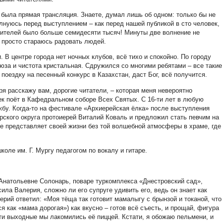
 была прямая трансляция. Знаете, думал лишь об одном: только бы не
лнуюсь перед выступлением – как перед нашей публикой в сто человек,
зрителей было больше семидесяти тысяч! Минуты две волнение не
и просто стараюсь радовать людей.
 В центре города нет ночных клубов, всё тихо и спокойно. По городу
юза и чистота кристальная. Сдружился со многими ребятами – все такие
поездку на песенный конкурс в Казахстан, даст Бог, всё получится.
я расскажу вам, дорогие читатели, – которая меня невероятно
к поёт в Кафедральном соборе Всех Святых. С 16-ти лет в любую
жбу. Когда-то на фестивале «Архиерейская ёлка» после выступления
ского округа протоиерей Виталий Коваль и предложил стать певчим на
е представляет своей жизни без той волшебной атмосферы в храме, где
оле им. Г. Мургу педагогом по вокалу и гитаре.
 Анатольевне Солонарь, поваре туркомплекса «Днестровский сад»,
ила Валерия, сложно ли его супруге удивить его, ведь он знает как
лерий ответил: «Моя тёща так готовит мамалыгу с брынзой и токаной, что
я как «мама дорогая») как вкусно – готов всё съесть, и прощай, фигура
 эти выходные мы лакомились её пиццей. Кстати, я обожаю пельмени, и