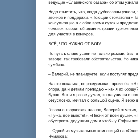
ведущие «Славянского базара» об этом узнали
Надо отметить, что, когда дубоссарцы узнали,
звонков и поддержки. «Поющий стоматолог» Та
консультацию в любое время суток и предложи
человек говорит об администрации туркомплек
для участия в конкурсе.
ВСЁ, ЧТО НУЖНО ОТ БОГА
Но путь к славе усеян не только розами. Был 
заводе: так требовали обстоятельства. Но ник
чужбине.
– Валерий, не планируете, если поступят пред
На это вокалист, не раздумывая, произнёс: «Я
опора, да и деткам преподаю – как я их брошу?
бурно. Вот и я разве думал, когда учился в по
безусловно, мечтал о большой сцене. Я верю в
Говоря о творческих планах, Валерий отметил,
«Ну-ка, все вместе!», «Песни от всей души», 
обустроить дедушкин дом и чтобы у Софии поя
…Одной из музыкальных композиций на «Славя
Чумакова: