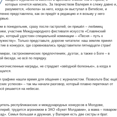
У
которых хочется написать. За творчеством Валерия я слежу давно и
разумеется, «болела» за него, когда он выступал в Витебске, и
ленно представляла, как он придёт в редакцию и я возьму у него
ервью.
ом в понедельник, сразу после гастролей, он пришёл – любимец
лики, участник Международного фестиваля искусств «Славянский
ар», который удостоен специальной номинации – «Песня – путь к
ружеству». Только представьте, дорогие читатели: наш земляк принял
стие в конкурсе, где соревновались представители пятнадцати стран!
умирах, гастрономических предпочтениях, дуэтах, а также о Боге – в
й беседе, но всё по порядку.
ногочисленные награды, не страдает «звёздной болезнью», а когда я
ущался.
ом графике нашли время для общения с журналистом. Позвольте Вас ещё
ких успехов» – так мы начали разговор, который плавно перетекал от
всё решается на небесах.
дитель республиканских и международных конкурсов в Молдове,
Валерий, трудится агрономом в ЗАО «Букет Молдавии», а мама – поваром
ад». Семья большая и дружная, у Валерия есть две сестры и брат.