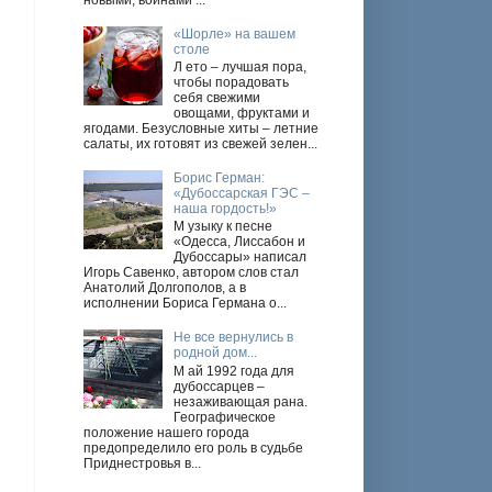
новыми, войнами ...
«Шорле» на вашем
столе
Л ето – лучшая пора,
чтобы порадовать
себя свежими
овощами, фруктами и
ягодами. Безусловные хиты – летние
салаты, их готовят из свежей зелен...
Борис Герман:
«Дубоссарская ГЭС –
наша гордость!»
М узыку к песне
«Одесса, Лиссабон и
Дубоссары» написал
Игорь Савенко, автором слов стал
Анатолий Долгополов, а в
исполнении Бориса Германа о...
Не все вернулись в
родной дом...
М ай 1992 года для
дубоссарцев –
незаживающая рана.
Географическое
положение нашего города
предопределило его роль в судьбе
Приднестровья в...