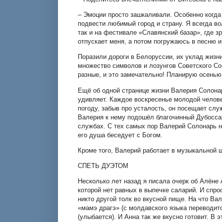
– Эмоции просто зашкаливали. Особенно когда
подвести любимый город и страну. Я всегда во
так и на фестивале «Славянский базар», где 
отпускает меня, а потом погружаюсь в песню 
Поразили дороги в Белоруссии, их уклад жизни.
множество символов и лозунгов Советского Со
разные, и это замечательно! Планирую осенью 
Ещё об одной странице жизни Валерия Солонар
удивляет. Каждое воскресенье молодой челове
погоду, забыв про усталость, он посещает слу
Валерия к нему подошёл благочинный Дубоссар
службах. С тех самых пор Валерий Солонарь н
его душа беседует с Богом.
Кроме того, Валерий работает в музыкальной шк
СПЕТЬ ДУЭТОМ
Несколько лет назад я писала очерк об Алёне
которой нет равных в выпечке саларий. И спрос
никто другой толк во вкусной пище. На что Ва
«мамэ драгэ» (с молдавского языка переводитс
(улыбается). И Анна так же вкусно готовит. В