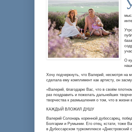
мыс
инт
Утр
пуб
баз
сод
уча
О к
наше
Хочу подчеркнуть, что Валерий, несмотря на м
сделала ему комплимент как артисту, он засм
«Валерий, благодарю Вас, что в своём плотн
раз поздравить и пожелать дальнейших творчес
творчества к размышления о том, что в жизни 
КАЖДЫЙ ВЛОЖИЛ ДУШУ
Валерий Солонарь коренной дубоссарец, побе
Болгарии и Румынии. Его отец, кстати, тоже 
в Дубоссарском туркомплексе «Днестровский с