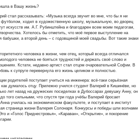
ришла в Вашу жизнь?
ий стал рассказывать: «Музыка всегда звучит во мне, что бы я ни
 футболом, ходил в художественную школу, музыкальную, во дворец
ут искусств им. А.Г. Рубинштейна и благодарен всем моим педагогам,
творчества. Хотелось бы отметить, что моё первое выступление на
 бабушки, а второй день – с годовщиной моей свадьбы. Вот такие знаки
вторитетного человека в жизни, чем отец, который всегда отличался
молодого человека не бояться трудностей и держать своё слово и
ошениях. Кстати, недавно артист стал отцом очаровательной Софии. В
юбовь к супруге перевернула его жизнь целиком и полностью.
ии родителей поступает учиться на инженера: всё-таки серьёзная
, как думалось отцу. Прилежно учился студент Валерий в Кишинёве, но
лько лет назад на дружеских посиделках в Дубоссарах девушку Анну, он
 до того сильными, что спустя три года учёбы Валерий бросает
 Анна училась на экономическом факультете, и поступает в институт
овая страница жизни Валерия Солонаря. Конкурсы и победы шли волнами
Это и «Голос Приднестровья», «Караван», «Открытие», и покорение
гарии.
шими читателями.