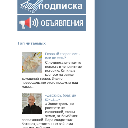
,
Топ читаемых
Розовый творог: есть
или не есть?
С лучилось мне как-то
попасть в неприятную
историю. Купила в
корпусе на рынке
домашний творог. Зная о
превосходстве этого продукта над
магаз...
«Держись, брат, до
конца…»
« Запах травы, на
рассвете не
скошенной, стоны
земли, от бомбёжек
распаханной. Пара солдатских
ботинок, истоптанных войнами