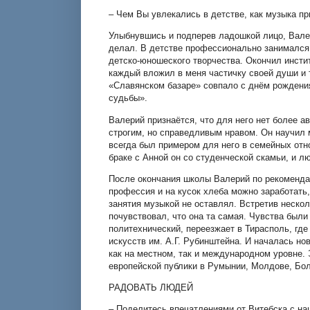
– Чем Вы увлекались в детстве, как музыка п
Улыбнувшись и подперев ладошкой лицо, Валер
делал. В детстве профессионально занимался
детско-юношеского творчества. Окончил инстит
каждый вложил в меня частичку своей души и 
«Славянском базаре» совпало с днём рождения
судьбы».
Валерий признаётся, что для него нет более а
строгим, но справедливым нравом. Он научил 
всегда был примером для него в семейных отн
браке с Анной он со студенческой скамьи, и л
После окончания школы Валерий по рекомендац
профессия и на кусок хлеба можно заработать
занятия музыкой не оставлял. Встретив неско
почувствовал, что она та самая. Чувства были
политехнический, переезжает в Тирасполь, где
искусств им. А.Г. Рубинштейна. И началась н
как на местном, так и международном уровне. 
европейской публики в Румынии, Молдове, Бол
РАДОВАТЬ ЛЮДЕЙ
– Поделитесь впечатлениями от Витебска с на