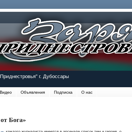
Приднестровья" г. Дубоссары
Видео
Объявления
Подписка
О нас
 от Бога»
каждого журналиста имеется в арсенале список тем и героев, о