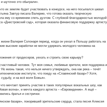
 и шуточно это обыграли».
 что их земляк будет участвовать в конкурсе, на него посыпался шквал
тьяна Завтур писала Валерию, что готова оказать творческую
ла ему со временем спеть дуэтом. С глубокой благодарностью молодой
са «Днестровский сад», которая оказала финансовую поддержку артисту
в жизни Валерия Солонаря период, когда он уехал в Польшу работать на
акие высокие заработки не могли удержать молодого человека на
ложения от продюсеров, уехать и строить свою карьеру?
 счастливый человек. Тут моя семья, любимые зрители, моя поддержка и
 Но жизнь такая, что нельзя ничего утверждать, она как река – течёт
литехническом институте, что поеду на «Славянский базар»? Хотя,
 судьбу, и на всё воля Божья».
 что мечтает принять участие в таких популярных вокальных шоу, как
«Новая волна», и мечта каждого артиста – «Евровидение». А ещё –
вились братья и сестрички.
нском базаре», покорившей зрительские сердца, стала песня Алексея