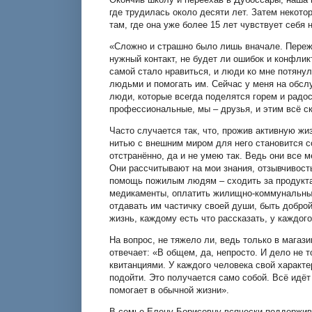
где трудилась около десяти лет. Затем некото
там, где она уже более 15 лет чувствует себя
«Сложно и страшно было лишь вначале. Пережи
нужный контакт, не будет ли ошибок и конфлик
самой стало нравиться, и люди ко мне потянул
людьми и помогать им. Сейчас у меня на обсл
люди, которые всегда поделятся горем и радо
профессиональные, мы – друзья, и этим всё с
Часто случается так, что, прожив активную жи
нитью с внешним миром для него становится с
отстранённо, да и не умею так. Ведь они все 
Они рассчитывают на мои знания, отзывчивость
помощь пожилым людям – сходить за продуктам
медикаменты, оплатить жилищно-коммунальные 
отдавать им частичку своей души, быть добро
жизнь, каждому есть что рассказать, у каждого
На вопрос, не тяжело ли, ведь только в магаз
отвечает: «В общем, да, непросто. И дело не т
квитанциями. У каждого человека свой характер
подойти. Это получается само собой. Всё идё
помогает в обычной жизни».
В семье Елену Борисовну всячески поддержив