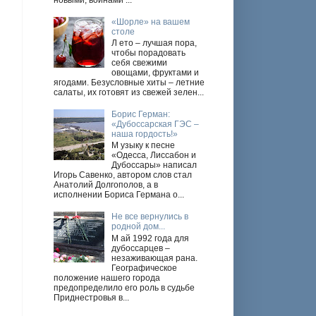
новыми, войнами ...
«Шорле» на вашем
столе
Л ето – лучшая пора,
чтобы порадовать
себя свежими
овощами, фруктами и
ягодами. Безусловные хиты – летние
салаты, их готовят из свежей зелен...
Борис Герман:
«Дубоссарская ГЭС –
наша гордость!»
М узыку к песне
«Одесса, Лиссабон и
Дубоссары» написал
Игорь Савенко, автором слов стал
Анатолий Долгополов, а в
исполнении Бориса Германа о...
Не все вернулись в
родной дом...
М ай 1992 года для
дубоссарцев –
незаживающая рана.
Географическое
положение нашего города
предопределило его роль в судьбе
Приднестровья в...