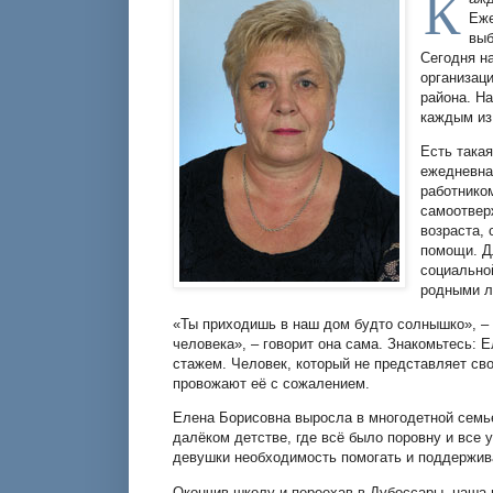
К
Еже
выб
Сегодня н
организаци
района. На
каждым из
Есть така
ежедневна
работнико
самоотвер
возраста,
помощи. Д
социально
родными 
«Ты приходишь в наш дом будто солнышко», – 
человека», – говорит она сама. Знакомьтесь:
стажем. Человек, который не представляет св
провожают её с сожалением.
Елена Борисовна выросла в многодетной семье
далёком детстве, где всё было поровну и все 
девушки необходимость помогать и поддержива
Окончив школу и переехав в Дубоссары, наша 