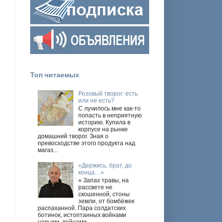
Топ читаемых
Розовый творог: есть
или не есть?
С лучилось мне как-то
попасть в неприятную
историю. Купила в
корпусе на рынке
домашний творог. Зная о
превосходстве этого продукта над
магаз...
«Держись, брат, до
конца…»
« Запах травы, на
рассвете не
скошенной, стоны
земли, от бомбёжек
распаханной. Пара солдатских
ботинок, истоптанных войнами