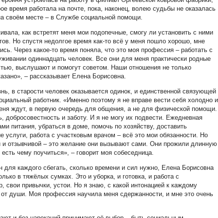
рое время работала на почте, пока, наконец, волею судьбы не оказалась
 на своём месте – в Службе социальной помощи.
вала, как встретят меня мои подопечные, смогу ли установить с ними
тов. Но спустя недолгое время как-то всё у меня пошло хорошо, мне
ись. Через какое-то время поняла, что это моя профессия – работать с
уживании одиннадцать человек. Все они для меня практически родные
стью, выслушают и помогут советом. Наши отношения не только
казано», – рассказывает Елена Борисовна.
знь, в старости человек оказывается одинок, и единственной связующей
оциальный работник. «Именно поэтому я не вправе вести себя холодно и
меня ждут, в первую очередь для общения, а не для физической помощи.
, добросовестность и заботу. И я не могу их подвести. Ежедневная
и питания, убраться в доме, помочь по хозяйству, доставить
услуги, работа с участковым врачом – всё это мои обязанности. Но
й и отзывчивой – это желание они вызывают сами. Они прожили длинную
 есть чему поучиться», – говорит моя собеседница.
ин для каждого сбегать, сколько времени и сил нужно, Елена Борисовна
олько в тяжёлых сумках. Это и уборка, и готовка, и работа с
, свои привычки, устои. Но я знаю, с какой интонацией к каждому
т от души. Моя профессия научила меня сдержанности, и мне это очень
ают и без нареканий принимают её выбор – быть социальным