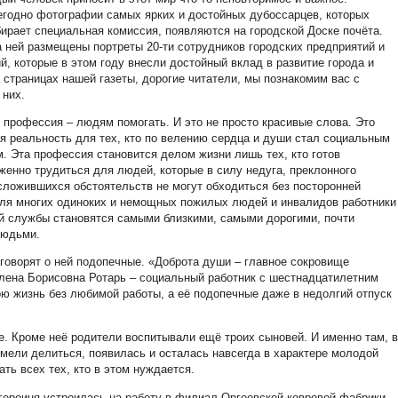
годно фотографии самых ярких и достойных дубоссарцев, которых
ирает специальная комиссия, появляются на городской Доске почёта.
а ней размещены портреты 20-ти сотрудников городских предприятий и
й, которые в этом году внесли достойный вклад в развитие города и
 страницах нашей газеты, дорогие читатели, мы познакомим вас с
 них.
я профессия – людям помогать. И это не просто красивые слова. Это
я реальность для тех, кто по велению сердца и души стал социальным
м. Эта профессия становится делом жизни лишь тех, кто готов
женно трудиться для людей, которые в силу недуга, преклонного
 сложившихся обстоятельств не могут обходиться без посторонней
ля многих одиноких и немощных пожилых людей и инвалидов работники
й службы становятся самыми близкими, самыми дорогими, почти
людьми.
говорят о ней подопечные. «Доброта души – главное сокровище
 Елена Борисовна Ротарь – социальный работник с шестнадцатилетним
ою жизнь без любимой работы, а её подопечные даже в недолгий отпуск
. Кроме неё родители воспитывали ещё троих сыновей. И именно там, в
умели делиться, появилась и осталась навсегда в характере молодой
ть всех тех, кто в этом нуждается.
героиня устроилась на работу в филиал Оргеевской ковровой фабрики,