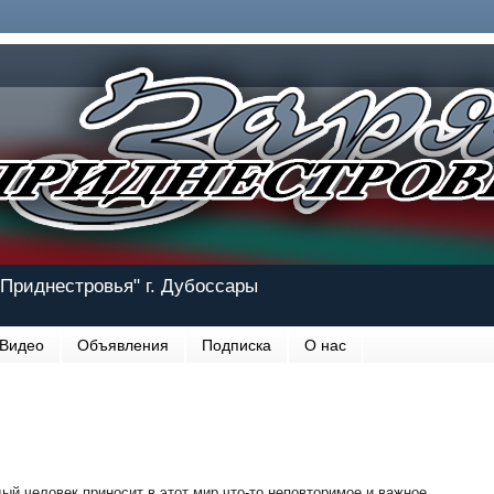
Приднестровья" г. Дубоссары
Видео
Объявления
Подписка
О нас
ый человек приносит в этот мир что-то неповторимое и важное.