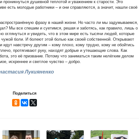
н и проникнуться душевной теплотой и уважением к старости. Это
иве есть молодые работники – и они справляются, а значит, нашли своё
распространённую фразу в нашей жизни. Но часто ли мы задумываемся,
вдал? Мы все спешим и суетимся, решая и заботясь, как правило, лишь о
но оглянуться и увидеть, что в этом мире есть тысячи людей, которые
, чужой боли. И болеют этой болью как своей собственной. Открывают
и идут навстречу другим – кому плохо, кому трудно, кому не обойтись
плечо, протягивают руку, находят добрые и утешающие слова. Как
бота, это её призвание. Потому что заниматься таким нелёгким делом
ое, искреннее и светлое чувство – добро.
настасия Лукияненко
Поделиться