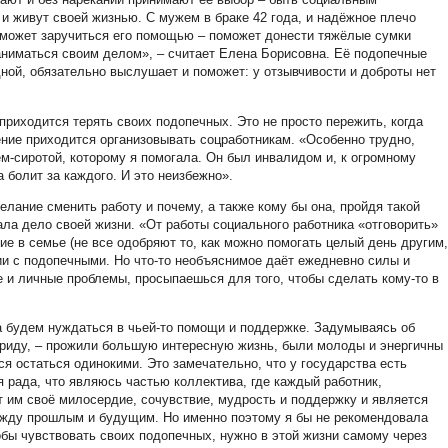
 и живут своей жизнью. С мужем в браке 42 года, и надёжное плечо
а может заручиться его помощью – поможет донести тяжёлые сумки
аниматься своим делом», – считает Елена Борисовна. Её подопечные
ной, обязательно выслушает и поможет: у отзывчивости и доброты нет
приходится терять своих подопечных. Это не просто пережить, когда
ение приходится организовывать соцработникам. «Особенно трудно,
м-сиротой, которому я помогала. Он был инвалидом и, к огромному
 болит за каждого. И это неизбежно».
лание сменить работу и почему, а также кому бы она, пройдя такой
а дело своей жизни. «От работы социального работника «отговорить»
е в семье (не все одобряют то, как можно помогать целый день другим,
ии с подопечными. Но что-то необъяснимое даёт ежедневно силы и
ие и личные проблемы, просыпаешься для того, чтобы сделать кому-то в
да будем нуждаться в чьей-то помощи и поддержке. Задумываясь об
 приду, – прожили большую интересную жизнь, были молоды и энергичны
ся остаться одинокими. Это замечательно, что у государства есть
 я рада, что являюсь частью коллектива, где каждый работник,
 им своё милосердие, сочувствие, мудрость и поддержку и является
между прошлым и будущим. Но именно поэтому я бы не рекомендовала
бы чувствовать своих подопечных, нужно в этой жизни самому через