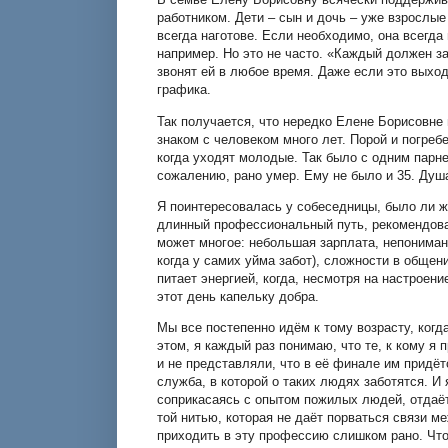
работником. Дети – сын и дочь – уже взрослые
всегда наготове. Если необходимо, она всегд
например. Но это не часто. «Каждый должен з
звонят ей в любое время. Даже если это выход
графика.
Так получается, что нередко Елене Борисовне 
знаком с человеком много лет. Порой и погреб
когда уходят молодые. Так было с одним парне
сожалению, рано умер. Ему не было и 35. Душа
Я поинтересовалась у собеседницы, было ли же
длинный профессиональный путь, рекомендовал
может многое: небольшая зарплата, непонимани
когда у самих уйма забот), сложности в общен
питает энергией, когда, несмотря на настроен
этот день капельку добра.
Мы все постепенно идём к тому возрасту, ког
этом, я каждый раз понимаю, что те, к кому я
и не представляли, что в её финале им придёт
служба, в которой о таких людях заботятся. И
соприкасаясь с опытом пожилых людей, отдаёт
той нитью, которая не даёт порваться связи 
приходить в эту профессию слишком рано. Что