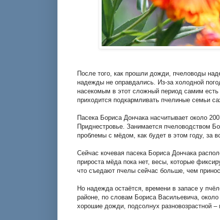
После того, как прошли дожди, пчеловоды наде
надежды не оправдались. Из-за холодной пог
насекомым в этот сложный период самим есть 
приходится подкармливать пчелиные семьи сах
Пасека Бориса Дончака насчитывает около 200
Приднестровье. Занимается пчеловодством Бор
проблемы с мёдом, как будет в этом году, за в
Сейчас кочевая пасека Бориса Дончака распол
прироста мёда пока нет, весы, которые фикси
что съедают пчелы сейчас больше, чем прино
Но надежда остаётся, времени в запасе у пчё
районе, по словам Бориса Васильевича, около
хорошие дожди, подсолнух разновозрастной – 