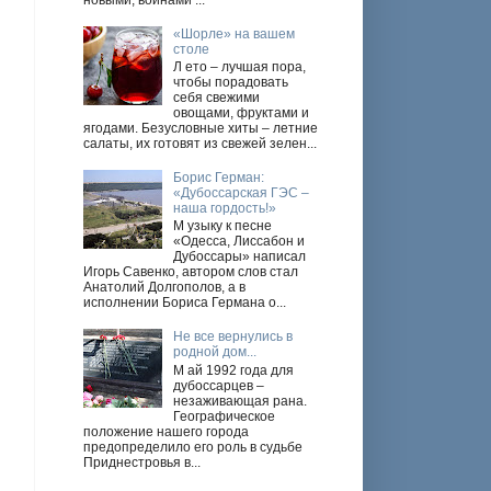
новыми, войнами ...
«Шорле» на вашем
столе
Л ето – лучшая пора,
чтобы порадовать
себя свежими
овощами, фруктами и
ягодами. Безусловные хиты – летние
салаты, их готовят из свежей зелен...
Борис Герман:
«Дубоссарская ГЭС –
наша гордость!»
М узыку к песне
«Одесса, Лиссабон и
Дубоссары» написал
Игорь Савенко, автором слов стал
Анатолий Долгополов, а в
исполнении Бориса Германа о...
Не все вернулись в
родной дом...
М ай 1992 года для
дубоссарцев –
незаживающая рана.
Географическое
положение нашего города
предопределило его роль в судьбе
Приднестровья в...