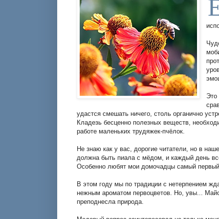
исп
Чуд
моб
про
уро
эмо
Это
сра
удастся смешать ничего, столь органично устро
Кладезь бесценно полезных веществ, необход
работе маленьких трудяжек-пчёлок.
Не знаю как у вас, дорогие читатели, но в на
должна быть пиала с мёдом, и каждый день вс
Особенно любят мои домочадцы самый первый 
В этом году мы по традиции с нетерпением жд
нежным ароматом первоцветов. Но, увы... Май
преподнесла природа.