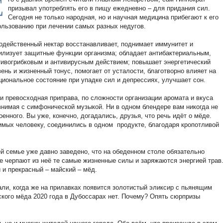
Е
призывал употреблять его в пищу ежедневно – для придания сил.
Сегодня не только народная, но и научная медицина прибегают к его
ользованию при лечении самых разных недугов.
одейственный нектар восстанавливает, поднимает иммунитет и
илизует защитные функции организма; обладает антибактериальным,
тивогрибковым и антивирусным действием; повышает энергетический
вень и жизненный тонус, помогает от усталости, благотворно влияет на
циональное состояние при упадке сил и депрессиях, улучшает сон.
 и превосходная приправа, по сложности организации аромата и вкуса
внимая с симфонической музыкой. Ни в одном блендере вам никогда не
енного. Вы уже, конечно, догадались, друзья, что речь идёт о мёде.
имых человеку, соединились в одном продукте, благодаря кропотливой
шей семье уже давно заведено, что на обеденном столе обязательно
е черпают из неё те самые жизненные силы и заряжаются энергией трав
и прекрасный – майский – мёд.
али, когда же на прилавках появится золотистый эликсир с пьянящим
ского мёда 2020 года в Дубоссарах нет. Почему? Опять сюрпризы