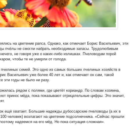
ялись на цветение рапса. Однако, как отмечает Борис Васильевич, эти
оды пчёлы не смогли набрать необходимые запасы. Трудолюбивым
нечего, не говоря уже о каких-либо излишках. Пчеловодам порой
аром, чтобы те не умерли от голода.
 пчелиных семей. Это одно из самых больших пчелиных хозяйств в
ис Васильевич уже более 40 лет и, как отмечает он сам, такой
се эти годы не было ни разу.
ожилась рядом с полями, где цветёт кориандр. По словам хозяина,
руют принос мёда, пока показывают отрицательные цифры. Это значит,
сят.
лок ещё хватает. Большие надежды дубоссарские пчеловоды (а их в
 100 человек) возлагают на цветение подсолнечника. «Сейчас прошли
поэтому надеемся на его мёд. Но пока ситуация сложная».