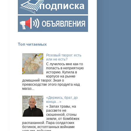
Топ читаемых
Розовый творог: есть
или не есть?
С лучилось мне как-то
попасть в неприятную
историю. Купила в
корпусе на рынке
домашний творог. Зная о
превосходстве этого продукта над
магаз...
.
«Держись, брат, до
конца…»
« Запах травы, на
рассвете не
скошенной, стоны
земли, от бомбёжек
распаханной. Пара солдатских
ботинок, истоптанных войнами