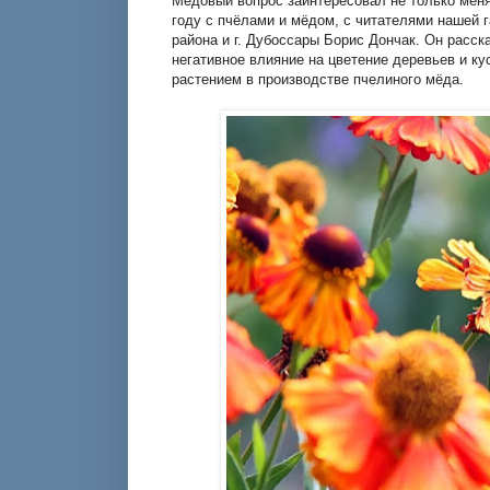
Медовый вопрос заинтересовал не только меня,
году с пчёлами и мёдом, с читателями нашей
района и г. Дубоссары Борис Дончак. Он расск
негативное влияние на цветение деревьев и ку
растением в производстве пчелиного мёда.