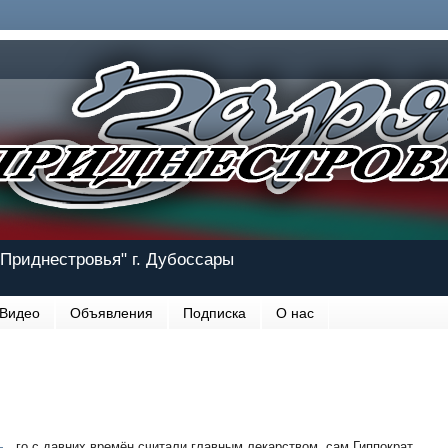
Приднестровья" г. Дубоссары
Видео
Объявления
Подписка
О нас
го с давних времён считали главным лекарством, сам Гиппократ