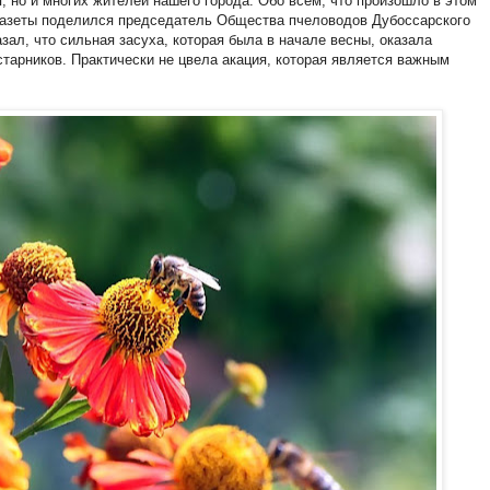
 но и многих жителей нашего города. Обо всём, что произошло в этом
 газеты поделился председатель Общества пчеловодов Дубоссарского
азал, что сильная засуха, которая была в начале весны, оказала
старников. Практически не цвела акация, которая является важным