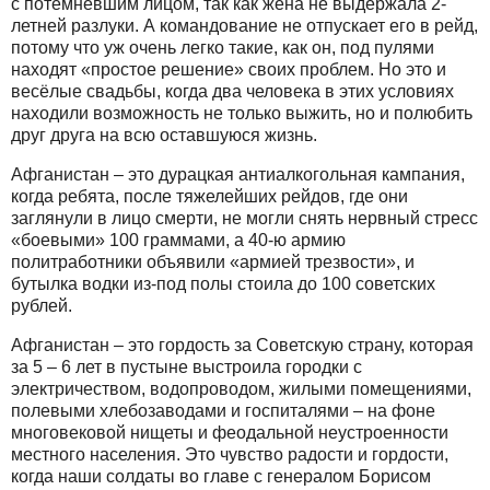
с потемневшим лицом, так как жена не выдержала 2-
летней разлуки. А командование не отпускает его в рейд,
потому что уж очень легко такие, как он, под пулями
находят «простое решение» своих проблем. Но это и
весёлые свадьбы, когда два человека в этих условиях
находили возможность не только выжить, но и полюбить
друг друга на всю оставшуюся жизнь.
Афганистан – это дурацкая антиалкогольная кампания,
когда ребята, после тяжелейших рейдов, где они
заглянули в лицо смерти, не могли снять нервный стресс
«боевыми» 100 граммами, а 40-ю армию
политработники объявили «армией трезвости», и
бутылка водки из-под полы стоила до 100 советских
рублей.
Афганистан – это гордость за Советскую страну, которая
за 5 – 6 лет в пустыне выстроила городки с
электричеством, водопроводом, жилыми помещениями,
полевыми хлебозаводами и госпиталями – на фоне
многовековой нищеты и феодальной неустроенности
местного населения. Это чувство радости и гордости,
когда наши солдаты во главе с генералом Борисом