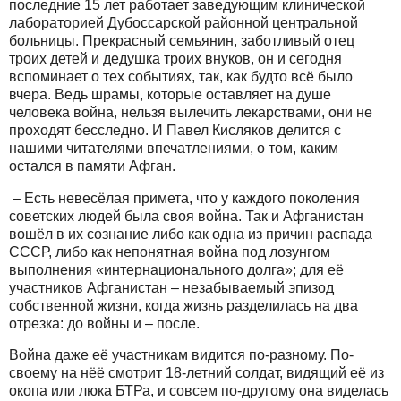
последние 15 лет работает заведующим клинической
лабораторией Дубоссарской районной центральной
больницы. Прекрасный семьянин, заботливый отец
троих детей и дедушка троих внуков, он и сегодня
вспоминает о тех событиях, так, как будто всё было
вчера. Ведь шрамы, которые оставляет на душе
человека война, нельзя вылечить лекарствами, они не
проходят бесследно. И Павел Кисляков делится с
нашими читателями впечатлениями, о том, каким
остался в памяти Афган.
– Есть невесёлая примета, что у каждого поколения
советских людей была своя война. Так и Афганистан
вошёл в их сознание либо как одна из причин распада
СССР, либо как непонятная война под лозунгом
выполнения «интернационального долга»; для её
участников Афганистан – незабываемый эпизод
собственной жизни, когда жизнь разделилась на два
отрезка: до войны и – после.
Война даже её участникам видится по-разному. По-
своему на нёё смотрит 18-летний солдат, видящий её из
окопа или люка БТРа, и совсем по-другому она виделась