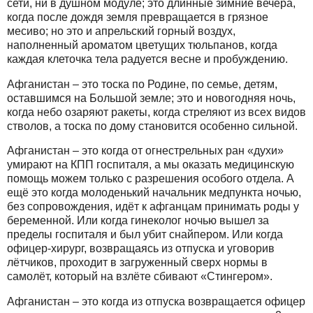
сети, ни в душном модуле; это длинные зимние вечера,
когда после дождя земля превращается в грязное
месиво; но это и апрельский горный воздух,
наполненный ароматом цветущих тюльпанов, когда
каждая клеточка тела радуется весне и пробуждению.
Афганистан – это тоска по Родине, по семье, детям,
оставшимся на Большой земле; это и новогодняя ночь,
когда небо озаряют ракеты, когда стреляют из всех видов
стволов, а тоска по дому становится особенно сильной.
Афганистан – это когда от огнестрельных ран «духи»
умирают на КПП госпиталя, а мы оказать медицинскую
помощь можем только с разрешения особого отдела. А
ещё это когда молоденький начальник медпункта ночью,
без сопровождения, идёт к афганцам принимать роды у
беременной. Или когда гинеколог ночью вышел за
пределы госпиталя и был убит снайпером. Или когда
офицер-хирург, возвращаясь из отпуска и уговорив
лётчиков, проходит в загруженный сверх нормы в
самолёт, который на взлёте сбивают «Стингером».
Афганистан – это когда из отпуска возвращается офицер