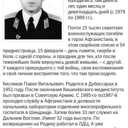
находились там девять
лет, один месяц и
девятнадцать дней (с 1979
по 1989 г.г.).
Почти 15 тысяч советских
военнослужащих погибли
в горах Афганистана, в
этом скорбном списке и 54
приднестровца. 15 февраля – день памяти, скорби и
боли, с одной стороны, и праздник для тех, кто после
тяжелейших боёв вернулись домой живыми, – с другой.
У каждого пришедшего с той войны, свои воспоминания
и своё личное восприятие того, что там происходило.
Кисляков Павел Витальевич. Родился в Дубоссарах в
1951 году. После окончания Кишинёвского мединститута
был призван в Советскую Армию. С 1985-го по1987-й
проходил службу в Афганистане в должности
начальника лаборатории отделения многопрофильного
госпиталя в Шинданде. Затем более 10 лет служил на
Дальнем Востоке. Имеет 32 года выслуги. По
возвращению на Родину работал в ЛДЦ. А уже