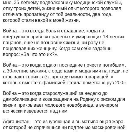
мне, 35-летнему подполковнику медицинской службы,
отцу троих детей, жизненный опыт которого позволял
отличать пропаганду от той реальности, два года
которой стали вехой в моей жизни.
Война – это всегда боль и страдание, когда на
«вертушке» привозят раненых и умирающих 18-летних
пацанов, ещё не познавших жизни, ни разу не
поцеловавших женщину. Когда сам себе задаёшь
вопрос: «За что это их?».
Война – это когда отдают последние почести погибшим,
а 30-летние мужики, с орденами и медалями на груди, не
скрывают своих слёз, проходя мимо товарищей, у
которых вместе с фамилией стояла пометка «Груз-200».
Война – это когда старослужащий за неделю до
демобилизации и возвращения на Родину с риском для
жизни прикрывает молодого новобранца, а вечером
всячески издевается над ним.
Афганистан – это изнуряющая и выматывающая жара,
от которой не спрячешься ни под тенью маскировочной