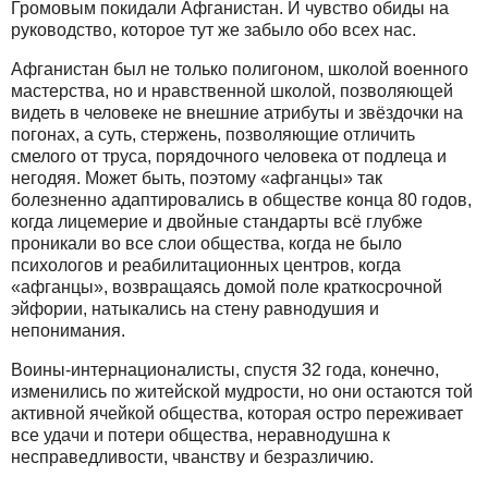
Громовым покидали Афганистан. И чувство обиды на
руководство, которое тут же забыло обо всех нас.
Афганистан был не только полигоном, школой военного
мастерства, но и нравственной школой, позволяющей
видеть в человеке не внешние атрибуты и звёздочки на
погонах, а суть, стержень, позволяющие отличить
смелого от труса, порядочного человека от подлеца и
негодяя. Может быть, поэтому «афганцы» так
болезненно адаптировались в обществе конца 80 годов,
когда лицемерие и двойные стандарты всё глубже
проникали во все слои общества, когда не было
психологов и реабилитационных центров, когда
«афганцы», возвращаясь домой поле краткосрочной
эйфории, натыкались на стену равнодушия и
непонимания.
Воины-интернационалисты, спустя 32 года, конечно,
изменились по житейской мудрости, но они остаются той
активной ячейкой общества, которая остро переживает
все удачи и потери общества, неравнодушна к
несправедливости, чванству и безразличию.