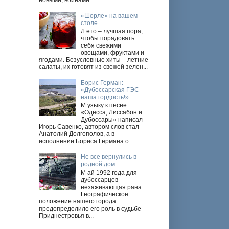
новыми, войнами ...
«Шорле» на вашем
столе
Л ето – лучшая пора,
чтобы порадовать
себя свежими
овощами, фруктами и
ягодами. Безусловные хиты – летние
салаты, их готовят из свежей зелен...
Борис Герман:
«Дубоссарская ГЭС –
наша гордость!»
М узыку к песне
«Одесса, Лиссабон и
Дубоссары» написал
Игорь Савенко, автором слов стал
Анатолий Долгополов, а в
исполнении Бориса Германа о...
Не все вернулись в
родной дом...
М ай 1992 года для
дубоссарцев –
незаживающая рана.
Географическое
положение нашего города
предопределило его роль в судьбе
Приднестровья в...