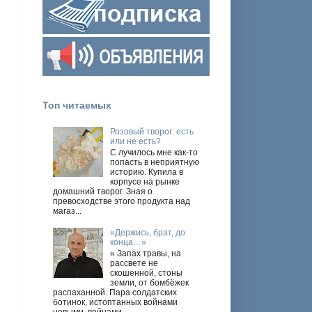
Топ читаемых
Розовый творог: есть
или не есть?
С лучилось мне как-то
попасть в неприятную
историю. Купила в
корпусе на рынке
домашний творог. Зная о
превосходстве этого продукта над
магаз...
«Держись, брат, до
конца…»
« Запах травы, на
рассвете не
скошенной, стоны
земли, от бомбёжек
распаханной. Пара солдатских
ботинок, истоптанных войнами